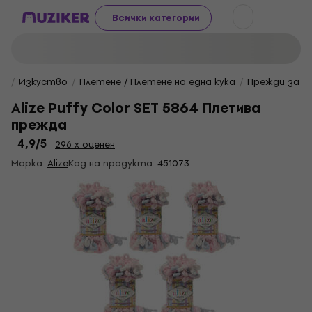
Всички категории
Изкуство
Плетене / Плетене на една кука
Прежди за п
Alize Puffy Color SET 5864 Плетива
прежда
4,9
/5
296 x оценен
Марка:
Alize
Код на продукта:
451073