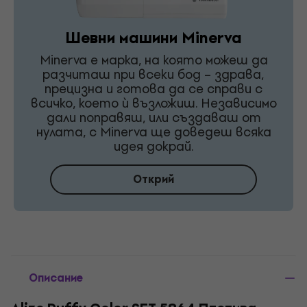
Шевни машини Minerva
Minerva е марка, на която можеш да
разчиташ при всеки бод – здрава,
прецизна и готова да се справи с
всичко, което ѝ възложиш. Независимо
дали поправяш, или създаваш от
нулата, с Minerva ще доведеш всяка
идея докрай.
Открий
Описание