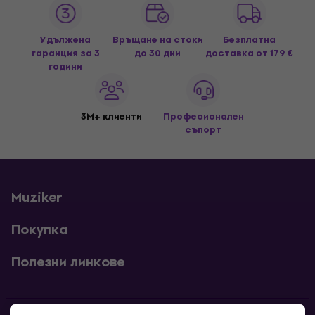
Удължена
Връщане на стоки
Безплатна
гаранция за 3
до 30 дни
доставка
от 179 €
години
3M+ клиенти
Професионален
съпорт
Muziker
Покупка
Полезни линкове