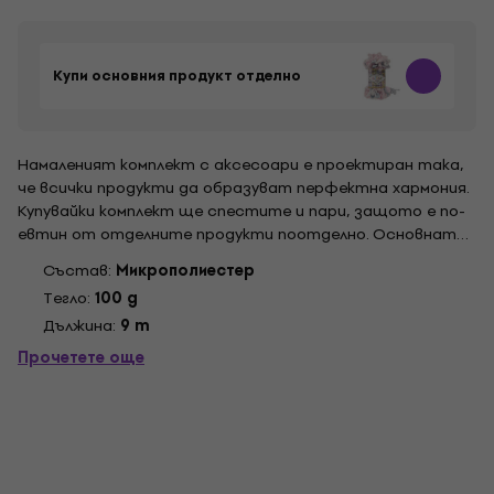
Купи основния продукт отделно
Намаленият комплект с аксесоари е проектиран така,
че всички продукти да образуват перфектна хармония.
Купувайки комплект ще спестите и пари, защото е по-
евтин от отделните продукти поотделно. Основната
снимка на комплекта е илюстративна.
Състав:
Микрополиестер
Tегло:
100 g
Дължина:
9 m
Прочетете още