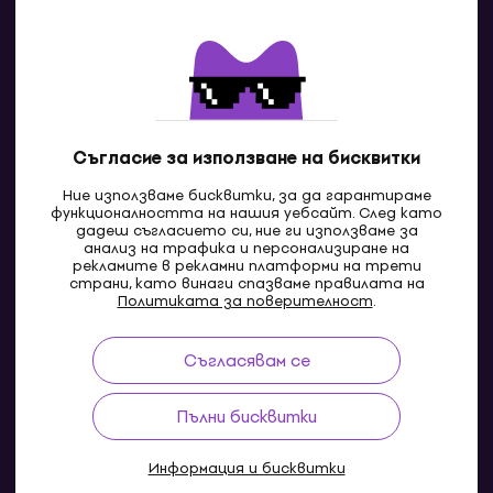
Контакти
Свържи се с нас
Съгласие за използване на бисквитки
Ние използваме бисквитки, за да гарантираме
функционалността на нашия уебсайт. След като
дадеш съгласието си, ние ги използваме за
анализ на трафика и персонализиране на
рекламите в рекламни платформи на трети
страни, като винаги спазваме правилата на
BG
Политиката за поверителност
.
Съгласявам се
Pazaruvaj - Надежден помощник за покупки
Пълни бисквитки
Информация и бисквитки