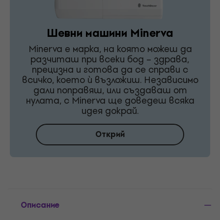
Шевни машини Minerva
Minerva е марка, на която можеш да
разчиташ при всеки бод – здрава,
прецизна и готова да се справи с
всичко, което ѝ възложиш. Независимо
дали поправяш, или създаваш от
нулата, с Minerva ще доведеш всяка
идея докрай.
Открий
Описание