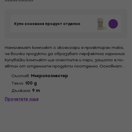
Купи основния продукт отделно
Намаленият комплект с аксесоари е проектиран така,
че всички продукти да образуват перфектна хармония.
Купувайки комплект ще спестите и пари, защото е по-
евтин от отделните продукти поотделно. Основната
снимка на комплекта е илюстративна.
Състав:
Микрополиестер
Tегло:
100 g
Дължина:
9 m
Прочетете още