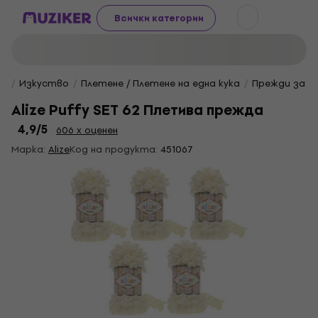
Всички категории
Изкуство
Плетене / Плетене на една кука
Прежди за п
Alize Puffy SET 62 Плетива прежда
4,9
/5
606 x оценен
Марка:
Alize
Код на продукта:
451067