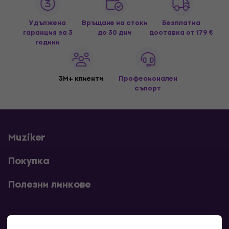
Удължена
Връщане на стоки
Безплатна
гаранция за 3
до 30 дни
доставка
от 179 €
години
3M+ клиенти
Професионален
съпорт
Muziker
Покупка
Полезни линкове