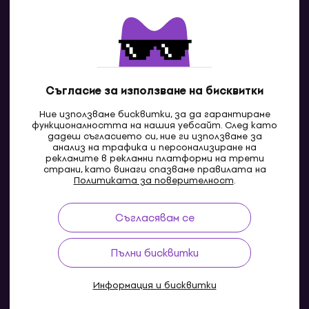
Контакти
Свържи се с нас
Съгласие за използване на бисквитки
Ние използваме бисквитки, за да гарантираме
функционалността на нашия уебсайт. След като
дадеш съгласието си, ние ги използваме за
анализ на трафика и персонализиране на
рекламите в рекламни платформи на трети
страни, като винаги спазваме правилата на
BG
Политиката за поверителност
.
Съгласявам се
Pazaruvaj - Надежден помощник за покупки
Пълни бисквитки
Информация и бисквитки
© 2004-2026 MUZIKER a.s.