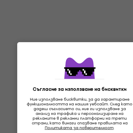
Съгласие за използване на бисквитки
Ние използваме бисквитки, за да гарантираме
функционалността на нашия уебсайт. След като
дадеш съгласието си, ние ги използваме за
анализ на трафика и персонализиране на
рекламите в рекламни платформи на трети
страни, като винаги спазваме правилата на
Политиката за поверителност
.