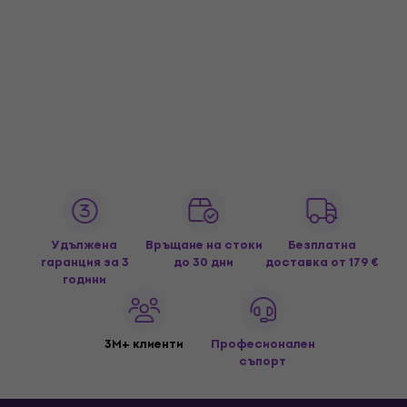
Удължена
Връщане на стоки
Безплатна
гаранция за 3
до 30 дни
доставка
от 179 €
години
3M+ клиенти
Професионален
съпорт