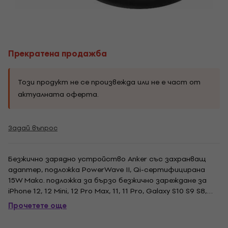
Прекратена продажба
Този продукт не се произвежда или не е част от
актуалната оферта.
Задай въпрос
Безжично зарядно устройство Anker със захранващ
адаптер, подложка PowerWave II, Qi-сертифицирана
15W Макс. подложка за бързо безжично зареждане за
iPhone 12, 12 Mini, 12 Pro Max, 11, 11 Pro, Galaxy S10 S9 S8,
Note 10 Note 9 и други. Поставете телефона или AirPods
Прочетете още
в центъра на подложката и PowerWave ще свърши
останалото. Силиконовите пръстени...