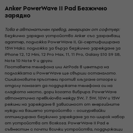
Anker PowerWave II Pad Безжично
зарядно
Това е автоматичен превод, генериран от софтуер:
Безжично зарядно устройство Anker със захранващ
адаптер, подложка PowerWave II, Qi-сертифицирана
15W Макс. подложка за бързо безжично зареждане за
iPhone 12, 12 Mini, 12 Pro Max, 11, 11 Pro, Galaxy S10 S9 S8,
Note 10 Note 9 и други.
Поставете телефона или AirPods в центъра на
подложката и PowerWave ще свърши останалото.
Силиконовите пръстени против хлъзгане отгоре и
отдолу помагат да поддържате телефона си на
сладкото място, дори когато вибрира. PowerWave
автоматично превключва между 5W, 7. 5W, 10W и 15W
режими на зареждане в зависимост от енергийните
нужди на вашето устройство – осигурявайки
оптимизирано безжично зареждане за по-широк набор
от устройства от всякога. PowerWave II Pad е
съвместим с почти всички устройства, поддържащи