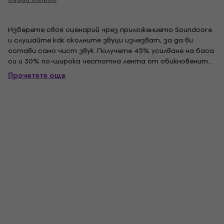
Изберете своя сценарий чрез приложението Soundcore
и слушайте как околните звуци изчезват, за да ви
остави само чист звук. Получете 45% усилване на баса
си и 30% по-широка честотна лента от обикновените
драйвери. Драйверите, покрити с 10 закалени нанослоя,
Прочетете още
предлагат невероятна твърдост, за да генерират
зашеметяваща точност и яснота. За да...