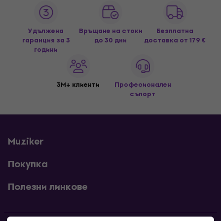
Удължена
Връщане на стоки
Безплатна
гаранция за 3
до 30 дни
доставка
от 179 €
години
3M+ клиенти
Професионален
съпорт
Muziker
Покупка
Полезни линкове