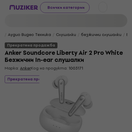
Всички категории
Аудио Видео Техника
Слушалки
безжични слушалки
Бе
Прекратена продажба
Anker Soundcore Liberty Air 2 Pro White
Безжични In-ear слушалки
Марка:
Anker
Код на продукта:
1003171
Прекратена продажба