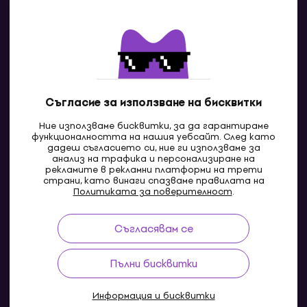
Контакти
Свържи се с нас
Съгласие за използване на бисквитки
Ние използваме бисквитки, за да гарантираме
функционалността на нашия уебсайт. След като
дадеш съгласието си, ние ги използваме за
анализ на трафика и персонализиране на
рекламите в рекламни платформи на трети
страни, като винаги спазваме правилата на
BG
Политиката за поверителност
.
Съгласявам се
Pazaruvaj - Надежден помощник за покупки
Пълни бисквитки
Информация и бисквитки