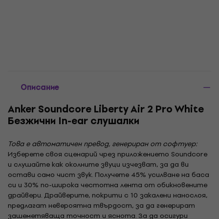
Описание
Anker Soundcore Liberty Air 2 Pro White
Безжични In-ear слушалки
Това е автоматичен превод, генериран от софтуер:
Изберете своя сценарий чрез приложението Soundcore
и слушайте как околните звуци изчезват, за да ви
остави само чист звук. Получете 45% усилване на баса
си и 30% по-широка честотна лента от обикновените
драйвери. Драйверите, покрити с 10 закалени нанослоя,
предлагат невероятна твърдост, за да генерират
зашеметяваща точност и яснота. За да осигури