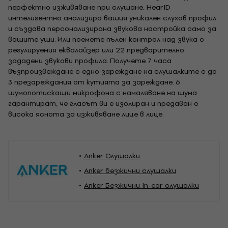
перфектно изживяване при слушане, HearID
интелигентно анализира вашия уникален слухов профил
и създава персонализирана звукова настройка само за
вашите уши. Или поемете пълен контрол над звука с
регулируемия еквалайзер или 22 предварително
зададени звукови профила. Получете 7 часа
възпроизвеждане с едно зареждане на слушалките с до
3 презареждания от кутията за зареждане. 6
шумопотискащи микрофона с намаляване на шума
гарантират, че гласът ви е изолиран и предаван с
висока яснота за изживяване лице в лице.
Anker Слушалки
Anker безжични слушалки
Anker Безжични In-ear слушалки