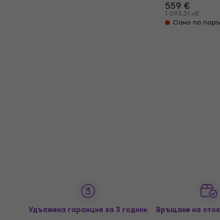
559 €
1 093,31 лв
Само по поръ
Удължена гаранция за 3 години
Връщане на сток