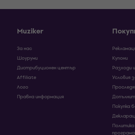
Muziker
Покуп
За нас
Рекламац
Шоуруми
Kупони
Дистрибуционен център
Разходи 
Affiliate
Условия 
Лого
Проследя
Правна информация
Допълнит
Покупка 
Декларац
Политика
програма