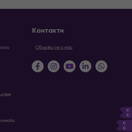
Контакти
роси
Свържи се с нас
ziker
ически