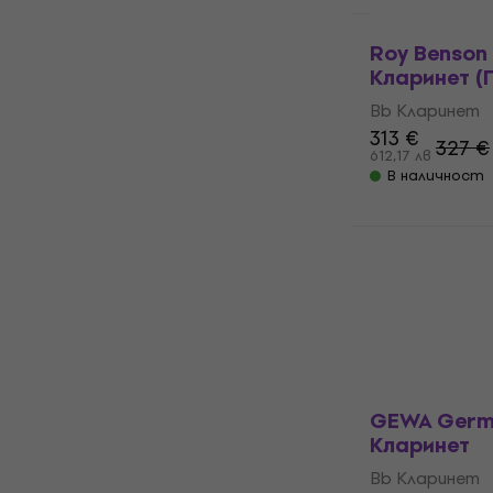
Само разопак
Roy Benson 
Kларинет (
Bb Kларинет
313 €
327 €
612,17 лв
В наличност
GEWA Germ
Kларинет (
Bb Kларинет
348 €
385 
680,63 лв
В наличност
GEWA Germ
Kларинет
Bb Kларинет