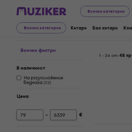
Музикални инструменти
Духови
Кларинети
Bb 
Всички категории
Bb Кларинети
Китари
Бас китари
Кла
Всички категории
Всички филтри
1 - 34 от
48 пр
В наличност
На разположение
веднага
(
32
)
Цена
-
€
Минимална цена
Максимална цена
Latone LCL 