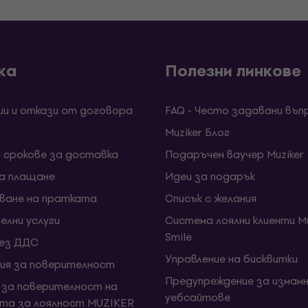
ка
Полезни линкове
ии и откази от договора
FAQ - Често задавани въп
Muziker Блог
и срокове за доставка
Подаръчен ваучер Muziker
за плащане
Идеи за подарък
ване на пратката
Списък с желания
елни услуги
Система лоялни клиенти Mu
Smile
без ДДС
Управление на бисквитки
ия за поверителност
Предупреждение за измамн
 за поверителност на
уебсайтове
та за лоялност MUZIKER