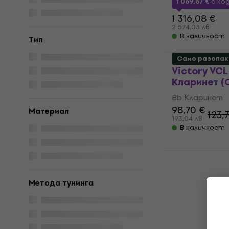
1 069,67 €
с ко
1 316,08 €
2 574,03 лв
В наличност
Tип
Само разопак
Victory VCL
Kларинет (
Bb Kларинет
98,70 €
Материал
123,
193,04 лв
В наличност
Roy Benson
Kларинет (
Метода тунинга
Bb Kларинет
274 €
294 
535,90 лв
В наличност