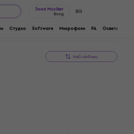
Идеи за подарък
FAQ
Muziker Блог
Зона Muziker
BG
Вход
ни
Студио
Software
Микрофони
PA
Осветление
Най-любими
n Gold
Latone LCL 355 Bb Kларинет