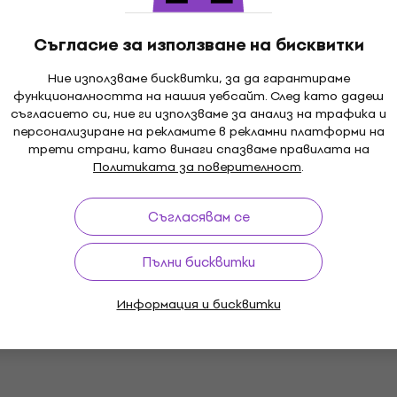
Съгласие за използване на бисквитки
 700 SET White Bb
Отстъпки
Latone LCL 700 Blue Bb
Ние използваме бисквитки, за да гарантираме
Kларинет (Като ново)
функционалността на нашия уебсайт. След като дадеш
Bb Kларинет
съгласието си, ние ги използваме за анализ на трафика и
персонализиране на рекламите в рекламни платформи на
102 €
111 €
- 8 %
трети страни, като винаги спазваме правилата на
199,49 лв
Политиката за поверителност
.
В наличност
Съгласявам се
Само разопакован
Пълни бисквитки
700 Crimson Silver
Latone LCL 700 SET Blue
т (Като ново)
Kларинет
Информация и бисквитки
Bb Kларинет
4,4
/5
1 €
- 32 %
128 €
141 €
- 9 %
250,35 лв
В наличност