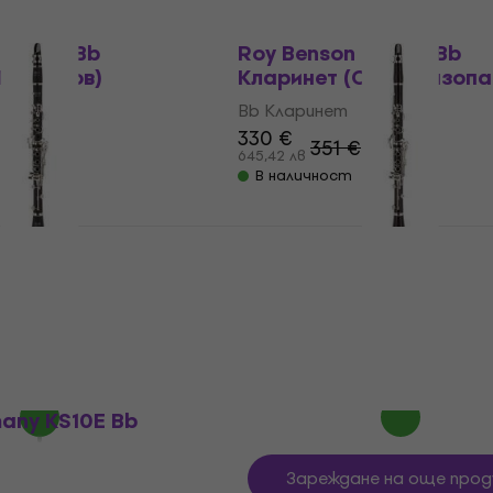
ован
Като ново
CB 318 Bb
Roy Benson CB 318 Bb
Почти нов)
Kларинет (Само разопа
Bb Kларинет
330 €
351 €
- 4 %
- 6 %
645,42 лв
В наличност
any KS10E Bb
GEWA Germany KS30E B
Само разопакован)
Kларинет (Като ново)
Bb Kларинет
908 €
€
943 €
- 10 %
1 775,89 лв
В наличност
any KS10E Bb
Зареждане на още прод