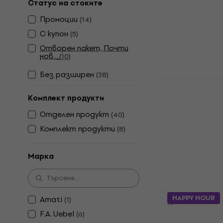
Kларинет
Статус на стоките
Bb Kларинет
Промоции
(
14
)
4,4
/5
С купон
(
5
)
97,50 €
Отворен пакет, Почти
190,69 лв
нов...
(
10
)
В наличност
Без pазширен
(
38
)
Yamaha YCL
Kларинет
Комплект продукти
Bb Kларинет
Отделен продукт
(
40
)
4,8
/5
Комплект продукти
(
8
)
616 €
1 204,79 лв
В наличност
Марка
Latone LCL 
HAPPY HOUR
Amati
(
1
)
Kларинет
F.A. Uebel
(
6
)
Bb Kларинет