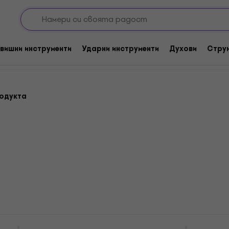
Кларинети
вишни инструменти
Ударни инструменти
Духови
Стру
одукта
700 Ebony Silver Bb
Latone LCL 700 Obsidia