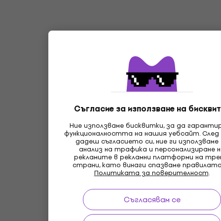
Съгласие за използване на бисквит
Ние използваме бисквитки, за да гаранти
функционалността на нашия уебсайт. След
дадеш съгласието си, ние ги използваме
анализ на трафика и персонализиране 
рекламите в рекламни платформи на тр
страни, като винаги спазваме правилата
Политиката за поверителност
.
Съгласявам се