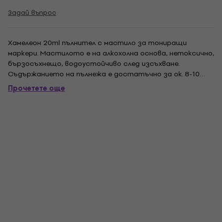
Задай въпрос
Хамелеон 20ml пълнител с мастило за тониращи
маркери. Мастилото е на алкохолна основа, нетоксично,
бързосъхнещо, водоустойчиво след изсъхване.
Съдържанието на пълнежа е достатъчно за ок. 8-10
пълнежи. Опаковката съдържа графични инструкции как
Прочетете още
да процедирате при пълнене на маркера.