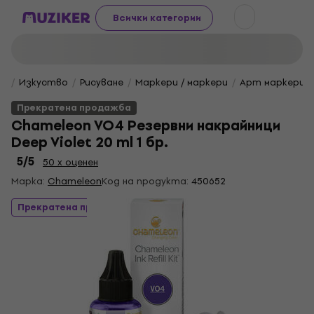
Всички категории
Изкуство
Рисуване
Маркери / маркери
Арт маркери
Прекратена продажба
Chameleon VO4 Резервни накрайници
Deep Violet 20 ml 1 бр.
5
/5
50 x оценен
Марка:
Chameleon
Код на продукта:
450652
Прекратена продажба