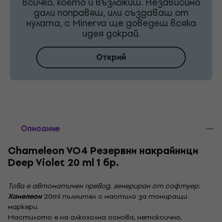
всичко, което ѝ възложиш. Независимо
дали поправяш, или създаваш от
нулата, с Minerva ще доведеш всяка
идея докрай.
Открий
Описание
Chameleon VO4 Резервни накрайници
Deep Violet 20 ml 1 бр.
Това е автоматичен превод, генериран от софтуер:
Хамелеон
20ml пълнител с мастило за тониращи
маркери.
Мастилото е на алкохолна основа, нетоксично,