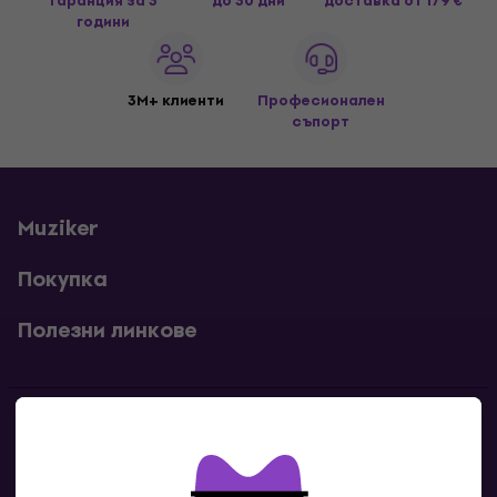
гаранция за 3
до 30 дни
доставка
от 179 €
години
3M+ клиенти
Професионален
съпорт
Muziker
Покупка
Полезни линкове
Контакти
Свържи се с нас