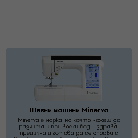
Шевни машини Minerva
Minerva е марка, на която можеш да
разчиташ при всеки бод – здрава,
прецизна и готова да се справи с