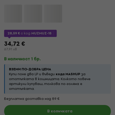
28,59 €
с код
MUZMUZ-15
34,72 €
67,91 лв
В наличност 1 бр.
ВЗЕМИ ПО-ДОБРА ЦЕНА
Купи поне два LP и въведи
кода MASHUP
за
отстъпката в кошницата. Колкото повече
артикули купуваш, толкова по-голяма е
отстъпката.
Безплатна доставка над 89 €
В количката