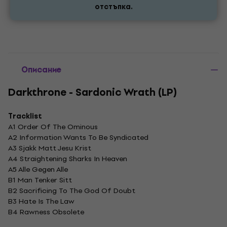
отстъпка.
Описание
Darkthrone - Sardonic Wrath (LP)
Tracklist
A1 Order Of The Ominous
A2 Information Wants To Be Syndicated
A3 Sjakk Matt Jesu Krist
A4 Straightening Sharks In Heaven
A5 Alle Gegen Alle
B1 Man Tenker Sitt
B2 Sacrificing To The God Of Doubt
B3 Hate Is The Law
B4 Rawness Obsolete