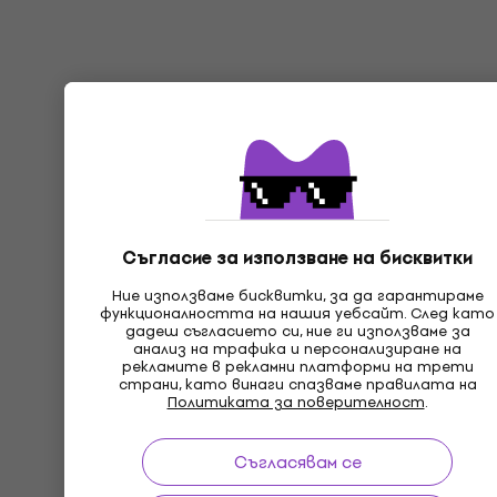
Съгласие за използване на бисквитки
Ние използваме бисквитки, за да гарантираме
функционалността на нашия уебсайт. След като
дадеш съгласието си, ние ги използваме за
анализ на трафика и персонализиране на
рекламите в рекламни платформи на трети
страни, като винаги спазваме правилата на
Политиката за поверителност
.
Съгласявам се