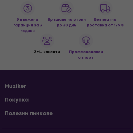
Удължена
Връщане на стоки
Безплатна
гаранция за 3
до 30 дни
доставка
от 179 €
години
3M+ клиенти
Професионален
съпорт
Muziker
Покупка
Полезни линкове