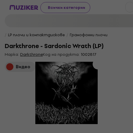
Всички категории
LP плочи и компактдискове
Грамофонни плочи
Darkthrone - Sardonic Wrath (LP)
Марка:
Darkthrone
Код на продукта:
1002817
Видео