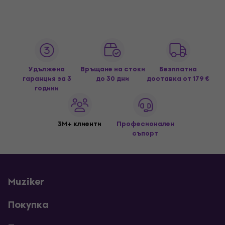
Удължена
Връщане на стоки
Безплатна
гаранция за 3
до 30 дни
доставка
от 179 €
години
3M+ клиенти
Професионален
съпорт
Muziker
Покупка