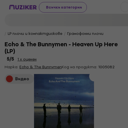
Всички категории
LP плочи и компактдискове
Грамофонни плочи
Echo & The Bunnymen - Heaven Up Here
(LP)
5
/5
1 x оценен
Марка:
Echo & The Bunnymen
Код на продукта:
1005082
Видео