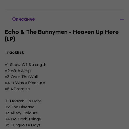
Описание
Echo & The Bunnymen - Heaven Up Here
(LP)
Tracklist
A1 Show Of Strength
A2 With A Hip
A3 Over The Wall
A4 It Was A Pleasure
A5 A Promise
B1 Heaven Up Here
B2 The Disease
B3 All My Colours
B4 No Dark Things
B5 Turquoise Days