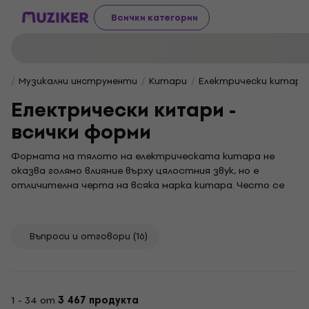
Всички категории
Музикални инструменти
Китари
Електрически китари
Електрически китари -
всички форми
Формата на тялото на електрическата китара не
оказва голямо влияние върху цялостния звук, но е
отличителна черта на всяка марка китара. Често се
основава на легендарни модели, например Fender
Stratocaster, Fender Telecaster, Gibson Les Paul или Gibson
SG. Голямото разнообразие може да се намери сред
Въпроси и отговори
(16)
категорията Hard & Heavy.
1 - 34 от
3 467 продукта