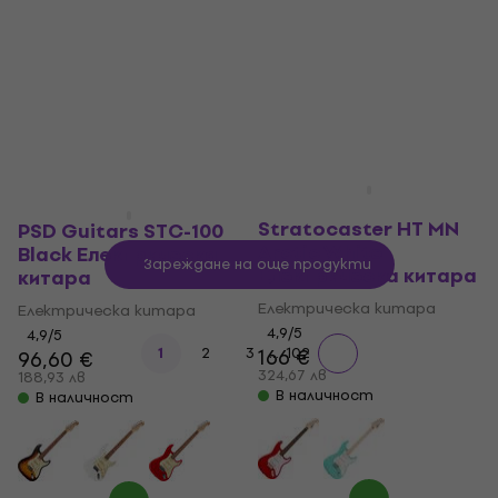
96,60 €
4,8
/5
188,93 лв
146 €
В наличност
285,55 лв
В наличност
Fender Squier Sonic
Stratocaster HT MN
PSD Guitars STC-100
Arctic White
Black Електрическа
Зареждане на още продукти
Електрическа китара
китара
Електрическа китара
Електрическа китара
4,9
/5
4,9
/5
...
1
2
3
166 €
102
96,60 €
324,67 лв
188,93 лв
В наличност
В наличност