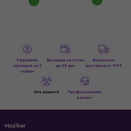
Удължена
Връщане на стоки
Безплатна
гаранция за 3
до 30 дни
доставка
от 179 €
години
3M+ клиенти
Професионален
съпорт
Muziker