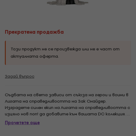
Прекратена продажба
Този продукт не се произвежда или не е част от
актуалната оферта.
Задай въпрос
Съдбата на света зависи от съюза на герои и воини в
Лигата на справедливостта на Зак Снайдер.
Изградете силен екип на Лигата на справедливостта с
изцяло нов поп! да добавите към вашата DC колекция. –
Funko Pop! на Де Саад от Лигата на справедливостта
Прочетете още
на Зак Снайдер – Прибл. 10 см височина – #1125.