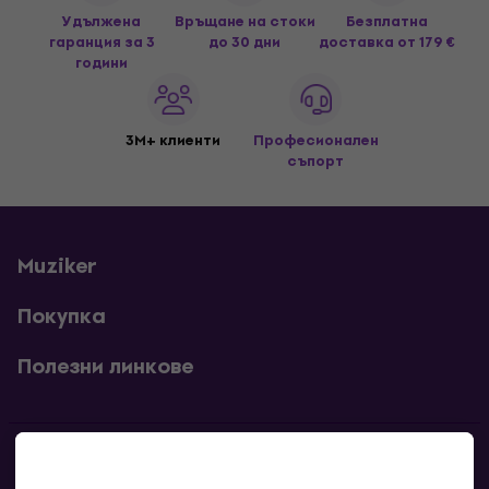
Удължена
Връщане на стоки
Безплатна
гаранция за 3
до 30 дни
доставка
от 179 €
години
3M+ клиенти
Професионален
съпорт
Muziker
Покупка
Полезни линкове
Контакти