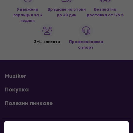
Удължена
Връщане на стоки
Безплатна
гаранция за 3
до 30 дни
доставка
от 179 €
години
3M+ клиенти
Професионален
съпорт
Muziker
Покупка
Полезни линкове
Контакти