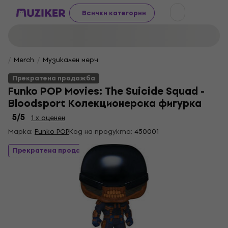
Всички категории
Merch
Музикален мерч
Прекратена продажба
Funko POP Movies: The Suicide Squad -
Bloodsport Колекционерска фигурка
5
/5
1 x оценен
Марка:
Funko POP
Код на продукта:
450001
Прекратена продажба