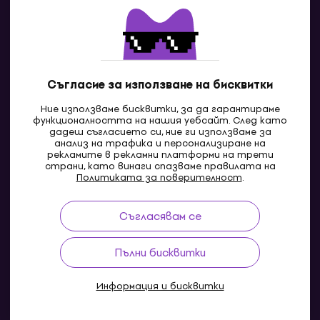
Свържи се с нас
Съгласие за използване на бисквитки
Ние използваме бисквитки, за да гарантираме
функционалността на нашия уебсайт. След като
дадеш съгласието си, ние ги използваме за
анализ на трафика и персонализиране на
рекламите в рекламни платформи на трети
страни, като винаги спазваме правилата на
BG
Политиката за поверителност
.
Съгласявам се
Pazaruvaj - Надежден помощник за покупки
Пълни бисквитки
Информация и бисквитки
© 2004-2026 MUZIKER a.s.