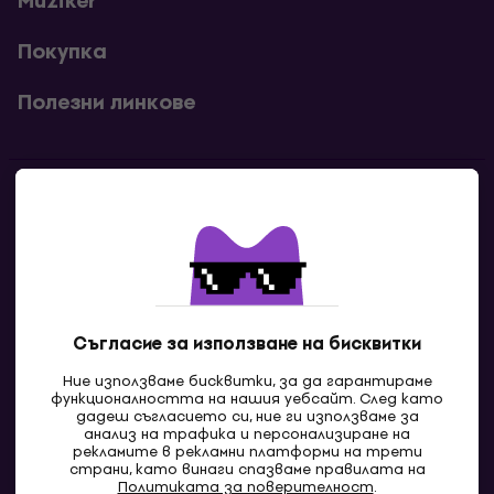
Muziker
Покупка
Полезни линкове
Контакти
Свържи се с нас
Съгласие за използване на бисквитки
Ние използваме бисквитки, за да гарантираме
функционалността на нашия уебсайт. След като
дадеш съгласието си, ние ги използваме за
анализ на трафика и персонализиране на
рекламите в рекламни платформи на трети
страни, като винаги спазваме правилата на
BG
Политиката за поверителност
.