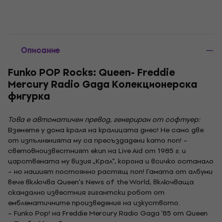
Описание
Funko POP Rocks: Queen- Freddie
Mercury Radio Gaga Колекционерска
фигурка
Това е автоматичен превод, генериран от софтуер:
Вземете у дома краля на кралицата днес! Не само две
от изпълненията му са пресъздадени като поп! –
световноизвестният екип на Live Aid от 1985 г. и
царствената му визия „Крал“, корона и всичко останало
– но нашият постоянно растящ поп! Гамата от албуми
вече включва Queen's News of the World, включваща
скандално известния гигантски робот от
емблематичните произведения на изкуството.
– Funko Pop! на Freddie Mercury Radio Gaga '85 от Queen