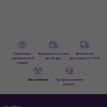
Удължена
Връщане на стоки
Безплатна
гаранция за 3
до 30 дни
доставка
от 179 €
години
3M+ клиенти
Професионален
съпорт