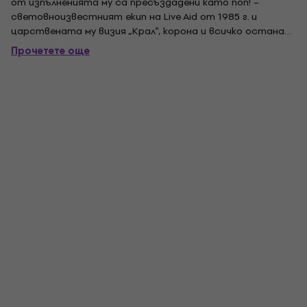
от изпълненията му са пресъздадени като поп! –
световноизвестният екип на Live Aid от 1985 г. и
царствената му визия „Крал“, корона и всичко останало
– но нашият постоянно растящ поп! Гамата от албуми
Прочетете още
вече включва Queen's News of the World, включваща
скандално известния гигантски робот от...