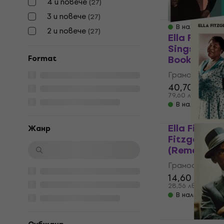
4 и повече
(
27
)
188,66 €
3 и повече
(
27
)
368,99 лв
В наличност
2 и повече
(
27
)
Ella Fitzger
Sings The C
Book (2 LP)
Format
Грамофонна п
40,70 €
60,8
79,60 лв
В наличност
Ella Fitzger
Жанр
Fitzgerald 
(Remastered
Грамофонна п
14,60 €
16,4
28,56 лв
В наличност