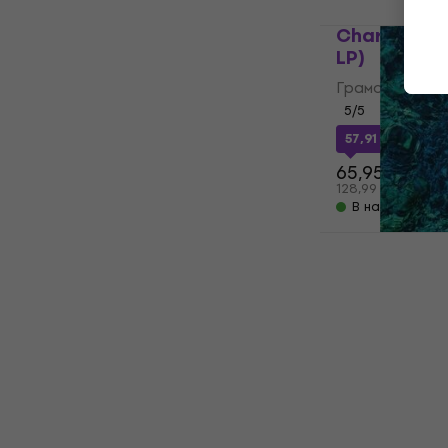
Charles Llo
LP)
Грамофонна п
5
/5
57,91 €
с код
M
65,95 €
128,99 лв
В наличност
Ichiko Aoba
Creatures (
Грамофонна п
34,42 €
с код
36,90 €
72,17 лв
В наличност