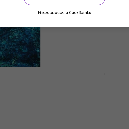
yd - Tone Poem (2
Anne Bisson - Tales Fro
Информация и бисквитки
Treetops (LP) (180g)
лоча
Грамофонна плоча
52,70 €
56,10 €
103,07 лв
UZMUZ-10
В наличност
 - Luminescent
Darren Criss - A Very Da
LP)
Crissmas (LP)
лоча
Грамофонна плоча
MUZMUZ-5
32,44 €
с код
MUZMUZ-10
37,27 €
72,89 лв
В наличност