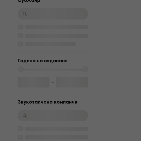
Frank Sinat
Субжанр
Crooner (Re
(LP)
Грамофонна п
15,50 €
30,32 лв
В наличност
Година на издаване
Barbra Stre
2 (LP)
-
Грамофонна п
5
/5
Звукозаписна компания
24,98 €
с код
35,74 €
69,90 лв
В наличност