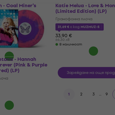
n - Coal Miner's
Katie Melua - Love & Mo
P)
(Limited Edition) (LP)
лоча
Грамофонна плоча
31,69 €
с код
MUZMUZ-5
UZMUZ-5
33,90 €
66,30 лв
В наличност
tana - Hannah
ever (Pink & Purple
red) (LP)
Зареждане на още прод
лоча
2
3
...
9
1