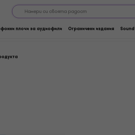
try / Folk / World / Други
Vocal
cal
фонни плочи за аудиофили
Ограничени издания
Sound
родукта
LIMITED EDITION