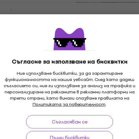
ra - Strangers In
Отстъпки
eissue) (180 g) (LP)
Monty Python - Live At D
Lane (LP)
лоча
Грамофонна плоча
25,20 €
31,30 €
- 19 %
49,29 лв
В наличност
Съгласие за използване на бисквитки
Ние използваме бисквитки, за да гарантираме
ists - Wattstax ‘72
функционалността на нашия уебсайт. След като дадеш
te Concert (Box
съгласието си, ние ги използваме за анализ на трафика и
Ella Fitzgerald & Louis
персонализиране на рекламите в рекламни платформи на
Armstrong - Ella Fitzger
трети страни, като винаги спазваме правилата на
Louis Armstrong (Remas
лоча
Политиката за поверителност
.
(Picture Disc) (LP)
Грамофонна плоча
Съгласявам се
20,60 €
24 €
- 14 %
40,29 лв
В наличност
Пълни бисквитки