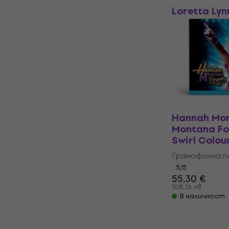
Loretta Lyn
Daughter (L
Грамофонна п
5
/5
31,51 €
с код
M
33,18 €
64,89 лв
В наличност
Hannah Mon
Montana For
Swirl Colou
Грамофонна п
5
/5
55,30 €
108,16 лв
В наличност