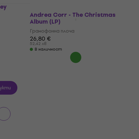
ney
Andrea Corr - The Christmas
Album (LP)
Грамофонна плоча
26,80 €
52,42 лв
В наличност
укти