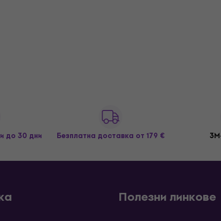
и до 30 дни
Безплатна доставка
от 179 €
3M
ка
Полезни линкове