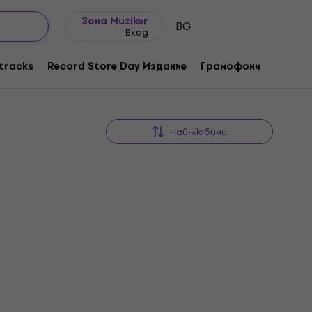
Идеи за подарък
FAQ
Muziker Блог
Зона Muziker
BG
Вход
tracks
Record Store Day Издание
Грамофони
Музика
Най-любими