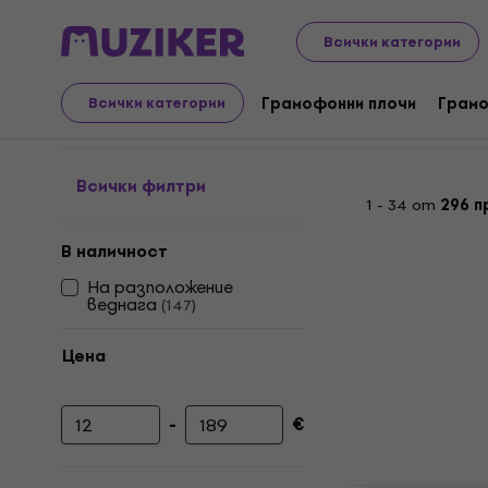
LP плочи и компактдискове
Грамофонни плочи
Coun
Всички категории
Грамофонни плочи - Vo
Грамофонни плочи
Грамо
Всички категории
Всички филтри
1 - 34 от
296 п
В наличност
На разположение
веднага
(
147
)
Цена
-
€
Минимална цена
Максимална цена