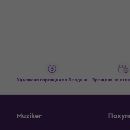
Удължена гаранция за 3 години
Връщане на сток
Muziker
Покуп