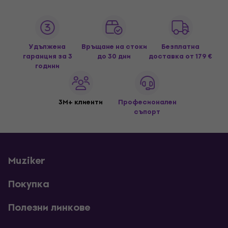
Удължена
Връщане на стоки
Безплатна
гаранция за 3
до 30 дни
доставка
от 179 €
години
3M+ клиенти
Професионален
съпорт
Muziker
Покупка
Полезни линкове