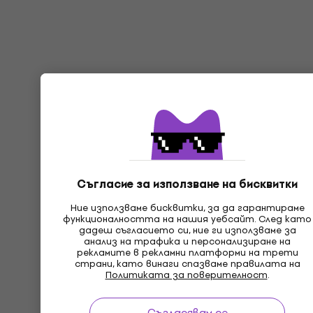
Съгласие за използване на бисквитки
Ние използваме бисквитки, за да гарантираме
функционалността на нашия уебсайт. След като
дадеш съгласието си, ние ги използваме за
анализ на трафика и персонализиране на
рекламите в рекламни платформи на трети
страни, като винаги спазваме правилата на
Политиката за поверителност
.
Съгласявам се