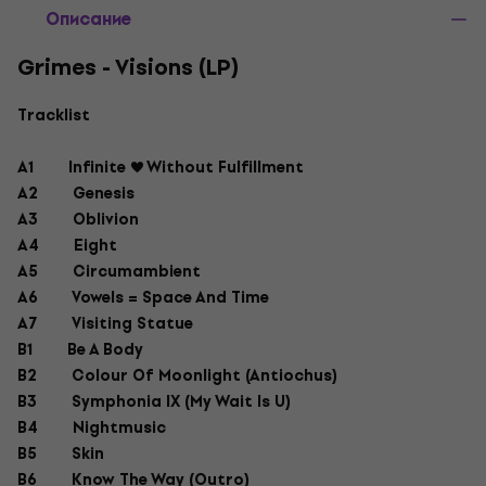
Описание
Grimes - Visions (LP)
Tracklist
A1
Infinite ♥ Without Fulfillment
A2
Genesis
A3
Oblivion
A4
Eight
A5
Circumambient
A6
Vowels = Space And Time
A7
Visiting Statue
B1
Be A Body
B2
Colour Of Moonlight (Antiochus)
B3
Symphonia IX (My Wait Is U)
B4
Nightmusic
B5
Skin
B6
Know The Way (Outro)