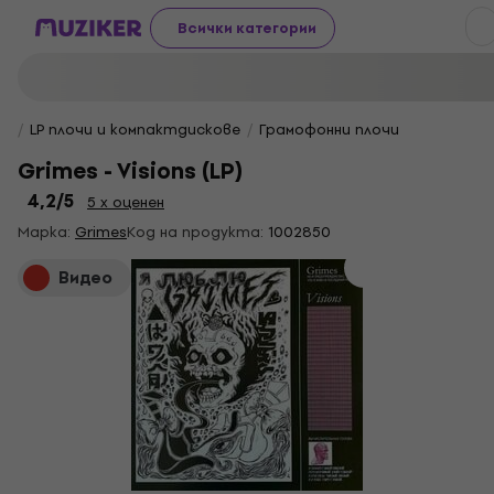
Всички категории
LP плочи и компактдискове
Грамофонни плочи
Grimes - Visions (LP)
4,2
/5
5 x оценен
Марка:
Grimes
Код на продукта:
1002850
Видео