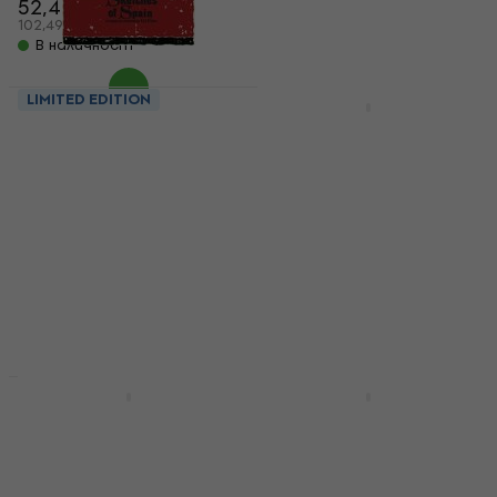
52,40 €
55,90 €
102,49 лв
В наличност
LIMITED EDITION
LIMITED EDITION
Miles Davis - Sketches
Travis Scott - Utopia
Of Spain (Limited
(Blue Coloured) (2 LP)
Editin) (180 g) (LP)
Грамофонна плоча
Грамофонна плоча
5
/5
27 €
15,50 €
27,30 €
52,81 лв
30,32 лв
18,90 €
В наличност
- 18 %
В наличност
LIMITED EDITION
LIMITED EDITION
AC/DC - Razor's Edge
The Weeknd - After
(Reissue) (LP)
Hours (Limited
Edition) (Clear &
Грамофонна плоча
Blood Splatter) (2 LP)
5
/5