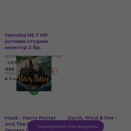
27,30 €
32,86 лв
В наличност
53,39 лв
В наличност
LIMITED EDITION
LIMITED EDITION
Yamaha HS 7 MP
Elvis Presley - Elvis 30
Активен студиен
#1 Hits (Gold
монитор 2 бр.
Coloured) (2 LP)
Активен студиен монитор
Грамофонна плоча
4,8
/5
5
/5
466 €
38 €
514 €
- 9 %
911,42 лв
74,32 лв
В наличност
В наличност
Mask - Harry Potter
Earth, Wind & Fire -
And The Chamber Of
Greatest Hits
Зареждане на още продукти
Secrets (Limited
(Reissue)