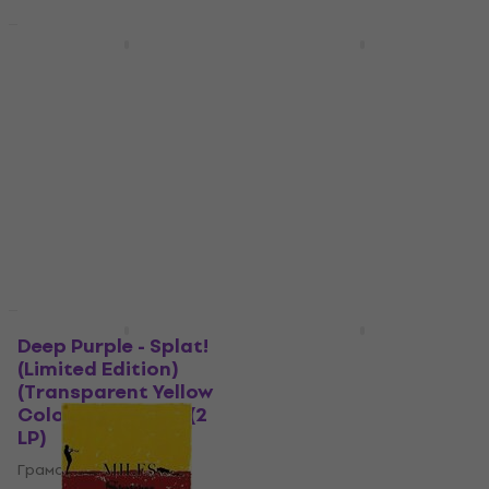
LIMITED EDITION
LIMITED EDITION
A$Ap Rocky - Long Live
Hans Zimmer - The
Asap (Limited Edition)
Classics (2 LP)
(Orange Transparent
Грамофонна плоча
Coloured) (2 LP)
4,8
/5
29,30 €
Грамофонна плоча
57,31 лв
5
/5
В наличност
42,80 €
83,71 лв
В наличност
Отстъпки
LIMITED EDITION
Deep Purple - Splat!
Metallica - Kill 'Em All
(Limited Edition)
(LP)
(Transparent Yellow
Грамофонна плоча
Coloured) (180 g) (2
4,9
/5
LP)
34,20 €
35,70 €
66,89 лв
Грамофонна плоча
В наличност