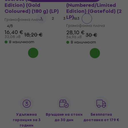
Edition) (Gold
(Numbered/Limited
Coloured) (180 g) (LP)
Edition) (Gatefold) (2
LP)
...
1
2
3
163
Грамофонна плоча
Грамофонна плоча
4
/5
16,40 €
28,10 €
18,20 €
30 €
32,08 лв
54,96 лв
В наличност
В наличност
Удължена
Връщане на стоки
Безплатна
гаранция за 3
до 30 дни
доставка
от 179 €
години