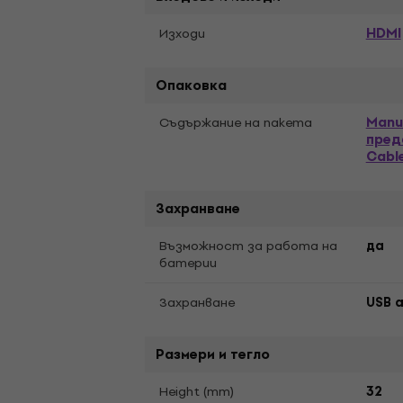
HDMI
Изходи
Опаковка
Manu
Съдържание на пакета
пред
Cabl
Захранване
Възможност за работа на
да
батерии
Захранване
USB a
Размери и тегло
Height (mm)
32