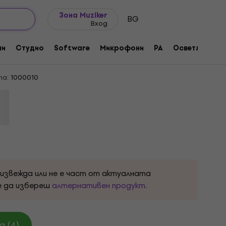
Идеи за подарък
FAQ
Muziker Блог
Зона Muziker
BG
Вход
arter Set Видео конвертор
ни
Студио
Software
Микрофони
PA
Осветление
та:
1000010
оизвежда или не е част от актуалната
е да избереш
алтернативен продукт
.
 (4)