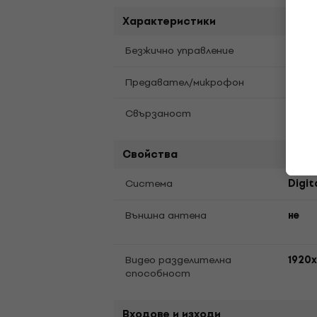
Характеристики
Безжично управление
да
Предавател/микрофон
да
Свързаност
Wi-Fi
Свойства
Cистема
Digit
Bъншна антена
не
Видео разделителна
1920x
способност
Входове и изходи