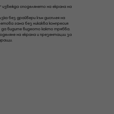
 извежда споделянето на екрана на
ка без драйвери към дисплея на
ветова гама без никаква компресия
за да видите видеото както трябва.
поделяне на екрана и презентации за
иращи.