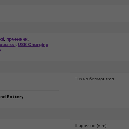
al
приемник
,
,
авател
USB Charging
,
e
Tип на батерията
nd Battery
Широчина (mm)