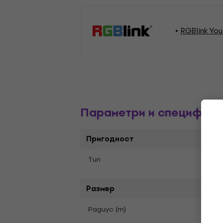
RGBlink Yo
Параметри и специфика
Пригодност
Tип
Video
Размер
Pадиус (m)
40