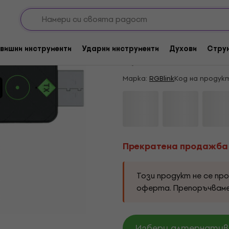
Видео конвертор
Прекратена продажба
RGBlink ASK Nano St
вишни инструменти
Ударни инструменти
Духови
Стру
5
/5
2 x оценен
Марка:
RGBlink
Код на продук
Прекратена продажба
Този продукт не се пр
оферта. Препоръчвам
Избери алтернатива