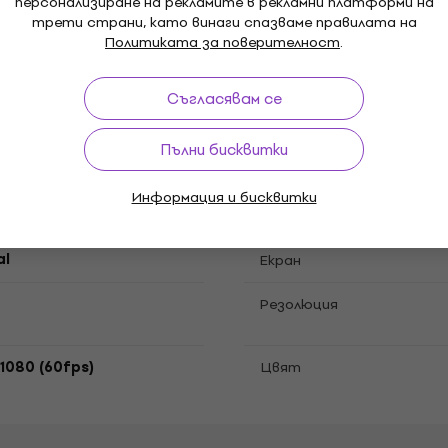
персонализиране на рекламите в рекламни платформи на
трети страни, като винаги спазваме правилата на
Политиката за поверителност
.
WiFi
Съгласявам се
Приемник
Пълни бисквитки
Информация и бисквитки
al
Екран
Резолюция
1080 (60fps)
Цвят