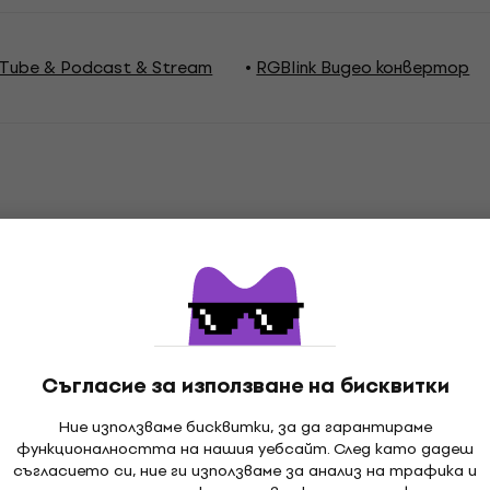
uTube & Podcast & Stream
RGBlink Видео конвертор
ции
Съвместим с
Съгласие за използване на бисквитки
Ние използваме бисквитки, за да гарантираме
функционалността на нашия уебсайт. След като дадеш
съгласието си, ние ги използваме за анализ на трафика и