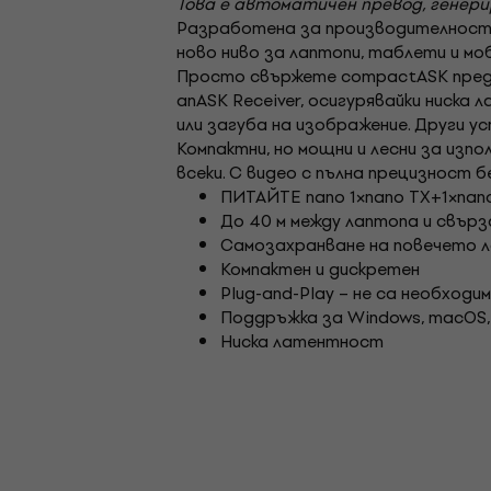
Това е автоматичен превод, генер
Разработена за производителност 
ново ниво за лаптопи, таблети и мо
Просто свържете compactASK преда
anASK Receiver, осигурявайки ниска
или загуба на изображение. Други у
Компактни, но мощни и лесни за изп
всеки. С видео с пълна прецизност 
ПИТАЙТЕ nano 1×nano TX+1×nano
До 40 м между лаптопа и свърз
Самозахранване на повечето 
Компактен и дискретен
Plug-and-Play – не са необходи
Поддръжка за Windows, macOS, 
Ниска латентност