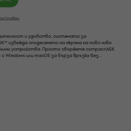
зи
Сравни
ителност и удобство, системата за
K™ извежда споделянето на екрана на ново ниво
обилни устройства. Просто свържете compactASK
с Windows или macOS за бърза връзка без
nASK Receiver, осигурявайки ниска латентност,