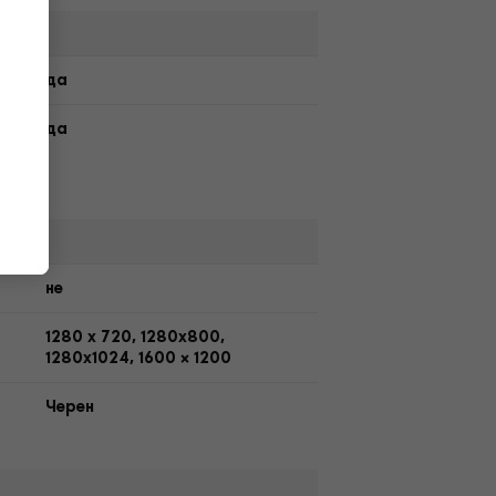
да
да
не
1280 x 720, 1280x800,
1280x1024, 1600 × 1200
Черeн