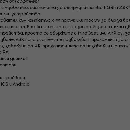
иран от софтуер:
и удобство, системата за сътрудничество RGBlinkASK™
билни устройства.
вател към компютър с Windows или macOS за бърза връз
 латентност, висока честота на кадрите, видео с пълна ц
стройства, просто се свържете с MiraCast или AirPlay, 
олзване, ASK nano системите позволяват приложения за с
без забавяне до 4K, презентациите са незабавни и ангаж
 RX.
ания дисплей
лаптопи
ми драйвери
iOS и Android