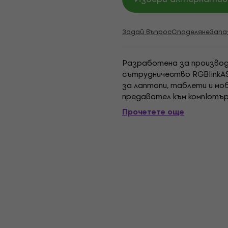
Задай въпрос
Споделяне
Запа
Разработена за производ
сътрудничество RGBlinkAS
за лаптопи, таблети и м
предавател към компютър 
драйвери към дисплея на a
Прочетете още
висока честота...