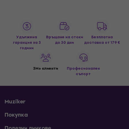
Удължена
Връщане на стоки
Безплатна
гаранция за 3
до 30 дни
доставка
от 179 €
години
3M+ клиенти
Професионален
съпорт
Muziker
Покупка
Полезни линкове