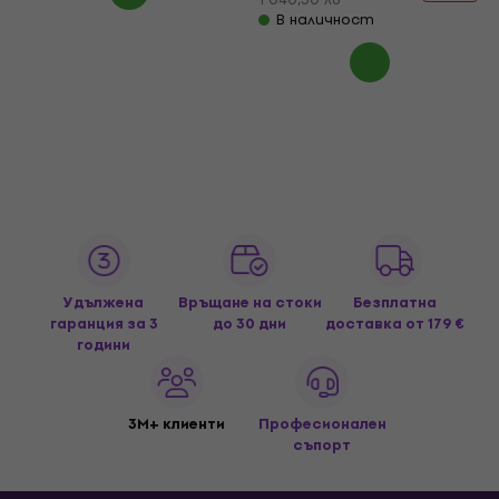
В наличност
Удължена
Връщане на стоки
Безплатна
гаранция за 3
до 30 дни
доставка
от 179 €
години
3M+ клиенти
Професионален
съпорт