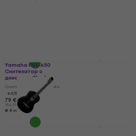
Black Дигитално
Yamaha EG 112 GPII HII
пиано
Black Електрическа
китара
Дигитално пиано
Електрическа китара
4,7
/5
2 389 €
4,9
/5
4 672,48 лв
288 €
301 €
- 4 %
В наличност
563,28 лв
В наличност
Yamaha PSS-A50
Yamaha C40III 4/4
Синтезатор с
Natural Класическа
динамика Black
китара
Синтезатор с динамика
Класическа китара
4,9
/5
4,9
/5
79 €
133 €
154,51 лв
260,13 лв
В наличност
В наличност
Yamaha C40II 4/4
Yamaha YRS-322B