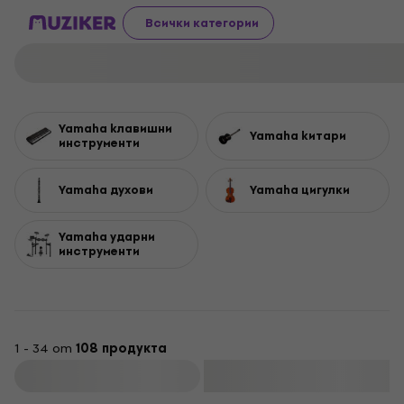
Всички категории
Yamaha kлавишни
Yamaha kитари
инструменти
Yamaha духови
Yamaha цигулки
Yamaha yдарни
инструменти
1 - 34 от
108 продукта
Филтриране