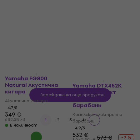
пиано
Блок флейта сопрано
Дигитално пиано
4,9
/5
9,20 €
5
/5
17,99 лв
1 745 €
В наличност
3 412,92 лв
В наличност
Yamaha FG800
Natural Акустична
Yamaha DTX452K
китара
Black Комплект
Зареждане на още продукти
електронни
Акустична китара
барабани
4,7
/5
349 €
Комплект електронни
682,58 лв
1
2
3
4
барабани
В наличност
4,9
/5
532 €
573 €
- 7 %
1 040,50 лв