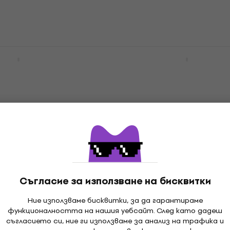
er Affinity Series
Fender Squier Sonic Pre
Bass PJ MN BPG
Bass LRL Black Електри
ite Електрическа
бас китара
Електрическа бас китара
 бас китара
5
/5
195 €
381,39 лв
В наличност
Съгласие за използване на бисквитки
Ние използваме бисквитки, за да гарантираме
180-BK Black
SX SB1 Bass Guitar Kit
функционалността на нашия уебсайт. След като дадеш
ка бас китара
Сунбурст Електрическа
съгласието си, ние ги използваме за анализ на трафика и