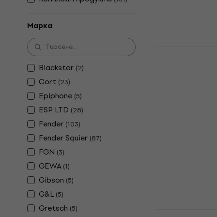
Марка
3 варианта
SX SJB62-B
Blackstar
(
2
)
White/Дяс
Cort
(
23
)
Електрическа
Epiphone
(
5
)
3,8
/5
169 €
ESP LTD
(
28
)
330,54 лв
Fender
(
103
)
В наличност
Fender Squier
(
87
)
FGN
(
3
)
GEWA
(
1
)
Gibson
(
5
)
G&L
(
5
)
Gretsch
(
5
)
Ibanez GS