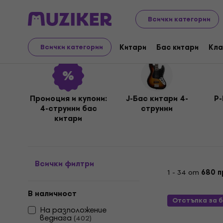
Музикални инструменти
Бас китари
Електрическ
Всички категории
4-струнни бас китари
Китари
Бас китари
Кла
Всички категории
Промоция и купони:
J-Бас китари 4-
P-
4-струнни бас
струнни
китари
Всички филтри
1 - 34 от
680 п
В наличност
Отстъпка за 
На разположение
веднага
(
402
)