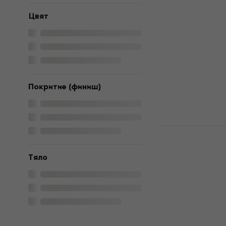
Електричес
Цвят
Електрическа
4,4
/5
298 €
582,84 лв
В наличност
Покритие (финиш)
SX SJB75C-
Sunburst Е
китара
Tяло
Електрическа
5
/5
283,39 €
с код
382,96 €
749 лв