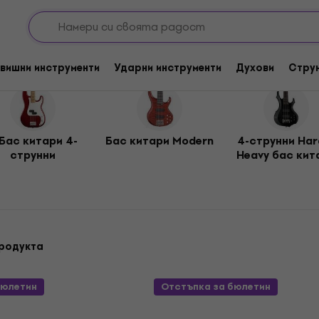
и бас китари
4-струнни бас китари
вишни инструменти
Ударни инструменти
Духови
Стру
Бас китари 4-
Бас китари Modern
4-струнни Har
струнни
Heavy бас кит
родукта
бюлетин
Отстъпка за бюлетин