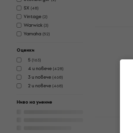
SX
(
48
)
Vintage
(
2
)
Warwick
(
3
)
Fender Squi
Yamaha
(
52
)
Precision 
Olympic Wh
бас китара
Оценки
Електрическа
5
(
163
)
4,9
/5
4 и повече
(
428
)
277 €
3 и повече
541,76 лв
(
468
)
В наличност
2 и повече
(
468
)
Ниво на умение
Ibanez GSR
Електричес