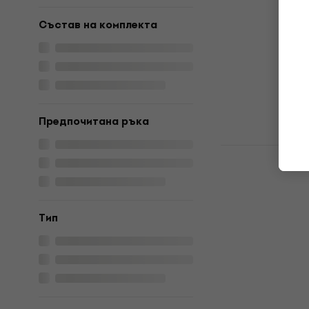
Електрическа
3,7
/5
Състав на комплекта
192 €
375,52 лв
В наличност
Предпочитана ръка
Yamaha TR
Apple Red 
китара
Електрическа
Tип
4,8
/5
484 €
946,62 лв
В наличност