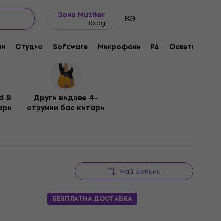
Идеи за подарък
FAQ
Muziker Блог
Зона Muziker
BG
Вход
ни
Студио
Software
Микрофони
PA
Осветление
d &
Други видове 4-
ари
струнни бас китари
Най-любими
БЕЗПЛАТНА ДОСТАВКА