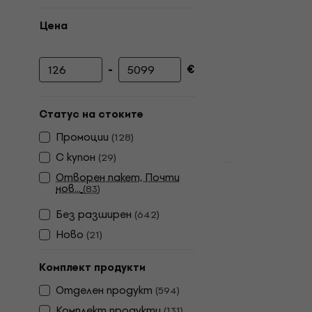
Цена
-
€
Минимална цена
Максимална цена
Статус на стоките
Промоции
(
128
)
С купон
(
29
)
Отворен пакет, Почти
Pasadena S
нов...
(
83
)
Електричес
Без pазширен
(
642
)
Електрическа
Ново
(
21
)
4,7
/5
136 €
265,99 лв
Комплект продукти
В наличност
Отделен продукт
(
594
)
Комплект продукти
(
131
)