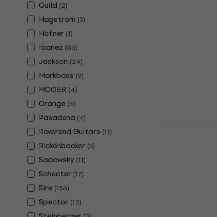
Guild
(
2
)
Weathered 
Електричес
Hagstrom
(
3
)
Höfner
Електрическа
(
1
)
4,8
/5
Ibanez
(
86
)
195 €
Jackson
(
24
)
381,39 лв
В наличност
Markbass
(
9
)
MOOER
(
4
)
Orange
(
6
)
Pasadena
(
4
)
Ibanez GS
Reverend Guitars
(
11
)
Flat Елект
Rickenbacker
(
5
)
Електрическа
Sadowsky
(
11
)
4,8
/5
195 €
Schecter
(
17
)
381,39 лв
Sire
(
156
)
В наличност
Spector
(
12
)
Steinberger
(
2
)