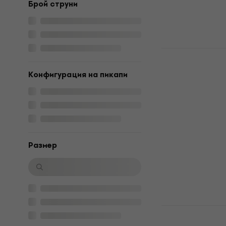
Брой струни
3 варианта
SX SPJ62 L
Конфигурация на пикапи
ръка
Електрическа
4,4
/5
233 €
455,71 лв
В наличност
Pазмер
Jackson JS
Bass JS2 A