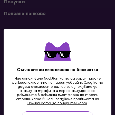
Покупка
Полезни линкове
Контакти
Свържи се с нас
Съгласие за използване на бисквитки
Ние използваме бисквитки, за да гарантираме
функционалността на нашия уебсайт. След като
дадеш съгласието си, ние ги използваме за
анализ на трафика и персонализиране на
рекламите в рекламни платформи на трети
страни, като винаги спазваме правилата на
BG
Политиката за поверителност
.