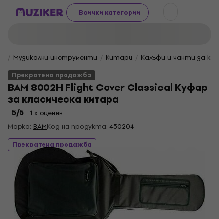
Всички категории
Музикални инструменти
Китари
Калъфи и чанти за ки
Прекратена продажба
BAM 8002H Flight Cover Classical Куфар
за класическа китара
5
/5
1 x оценен
Марка:
BAM
Код на продукта:
450204
Прекратена продажба