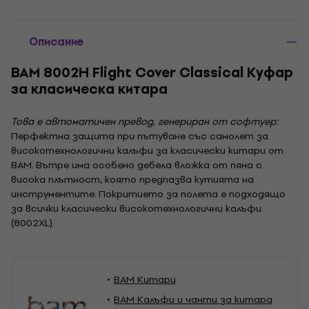
Описание
BAM 8002H Flight Cover Classical Куфар
за класическа китара
Това е автоматичен превод, генериран от софтуер:
Перфектна защита при пътуване със самолет за
високотехнологични калъфи за класически китари от
BAM. Вътре има особено дебела вложка от пяна с
висока плътност, която предпазва кутията на
инструментите. Покритието за полета е подходящо
за всички класически високотехнологични калъфи
(8002XL).
BAM Китари
BAM Калъфи и чанти за китара