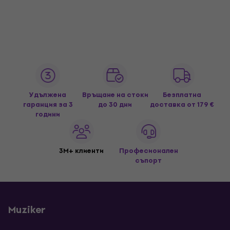
Удължена
Връщане на стоки
Безплатна
гаранция за 3
до 30 дни
доставка
от 179 €
години
3M+ клиенти
Професионален
съпорт
Muziker