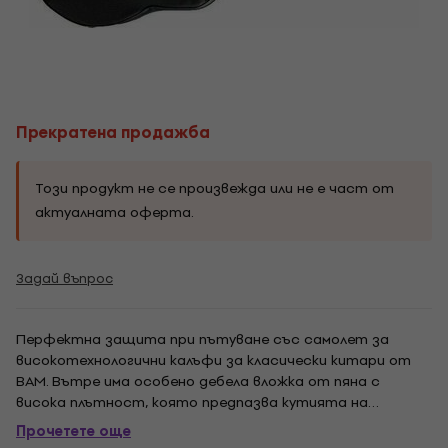
Прекратена продажба
Този продукт не се произвежда или не е част от
актуалната оферта.
Задай въпрос
Перфектна защита при пътуване със самолет за
високотехнологични калъфи за класически китари от
BAM. Вътре има особено дебела вложка от пяна с
висока плътност, която предпазва кутията на
инструментите. Покритието за полета е подходящо
Прочетете още
за всички класически високотехнологични калъфи