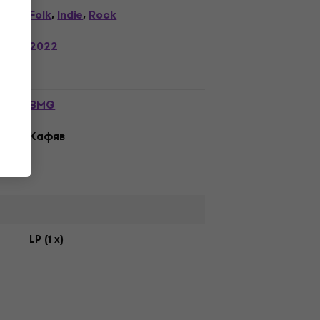
Folk
Indie
Rock
,
,
2022
BMG
Кафяв
LP (1 x)