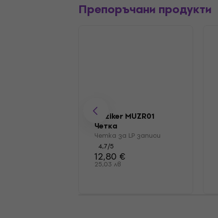
Препоръчани продукти
Muziker MUZR01
Четка
Четка за LP записи
4,7
/5
12,80 €
25,03 лв