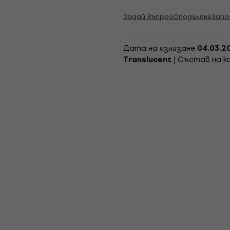
Задай въпрос
Споделяне
Запа
Дата на излизане
04.03.2
| Състав на 
Translucent