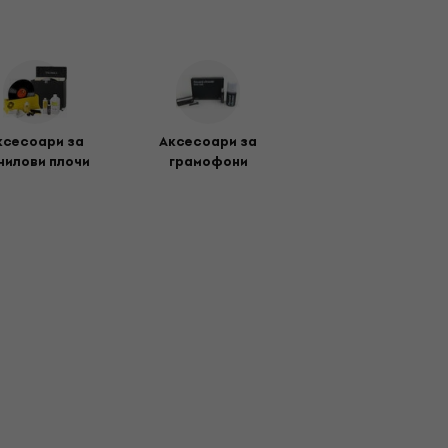
ксесоари за
Аксесоари за
нилови плочи
грамофони