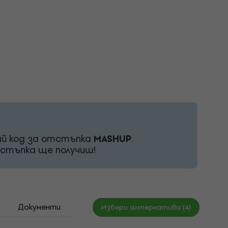
вай код за отстъпка
MASHUP
.
тстъпка ще получиш!
Документи
Съвети за грижа за винилови плочи
Избери алтернатива (4)