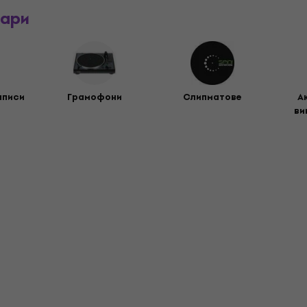
оари
аписи
Грамофони
Слипматове
А
ви