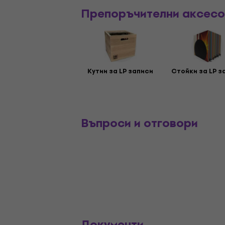
Препоръчителни аксес
Кутии за LP записи
Стойки за LP з
Въпроси и отговори
Документи