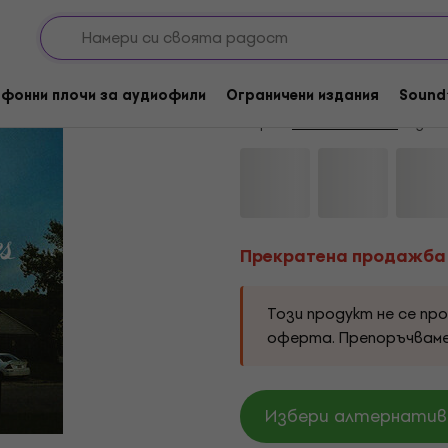
Прекратена продажба
Band Of Horses - Thi
фонни плочи за аудиофили
Ограничени издания
Sound
Марка:
Band Of Horses
Код на
Прекратена продажба
Този продукт не се пр
оферта. Препоръчвам
Избери алтернатива