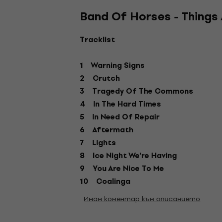
Band Of Horses - Things 
Tracklist
1 Warning Signs
2 Crutch
3 Tragedy Of The Commons
4 In The Hard Times
5 In Need Of Repair
6 Aftermath
7 Lights
8 Ice Night We're Having
9 You Are Nice To Me
10 Coalinga
Имам коментар към описанието