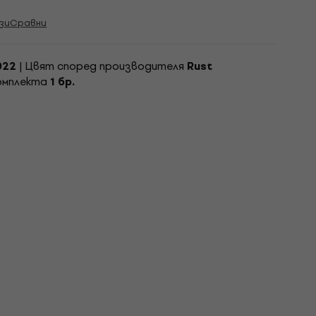
зи
Сравни
| Цвят според производителя
022
Rust
комплекта
1 бр.