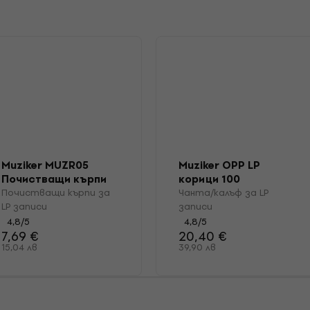
Muziker MUZR05
Muziker OPP LP
Почистващи кърпи
корици 100
за LP записи
Почистващи кърпи за
Чанта/калъф за LP
LP записи
записи
4,8
/5
4,8
/5
7,69 €
20,40 €
15,04 лв
39,90 лв