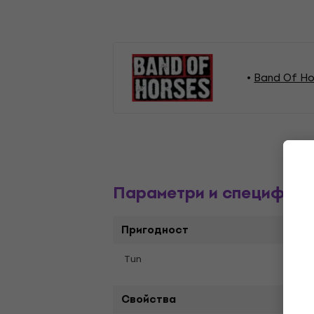
Band Of Ho
Параметри и специфика
Пригодност
Tип
Album
Свойства