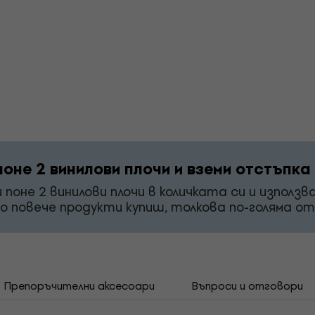
поне 2 винилови плочи и вземи отстъпка
 поне 2 винилови плочи в количката си и използ
о повече продукти купиш, толкова по-голяма о
Препоръчителни аксесоари
Въпроси и отговори