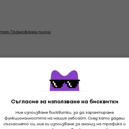
rses Грамофонни плочи
ции
Съгласие за използване на бисквитки
, LP плоча, Цветен
Ние използваме бисквитки, за да гарантираме
функционалността на нашия уебсайт. След като дадеш
съгласието си, ние ги използваме за анализ на трафика и