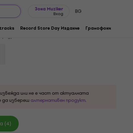
Идеи за подарък
FAQ
Muziker Блог
Зона Muziker
BG
Вход
ngs Are Great (Indie) (LP)
tracks
Record Store Day Издание
Грамофони
Музика
 продукта:
1005069
оизвежда или не е част от актуалната
е да избереш
алтернативен продукт
.
 (4)