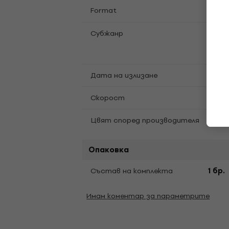
LP
12
Format
,
Alter
Субжанр
Indie
Sout
Дата на излизане
04.0
Скорост
33 1/
Цвят според производителя
Rust 
Опаковка
Състав на комплекта
1 бр.
Имам коментар за параметрите