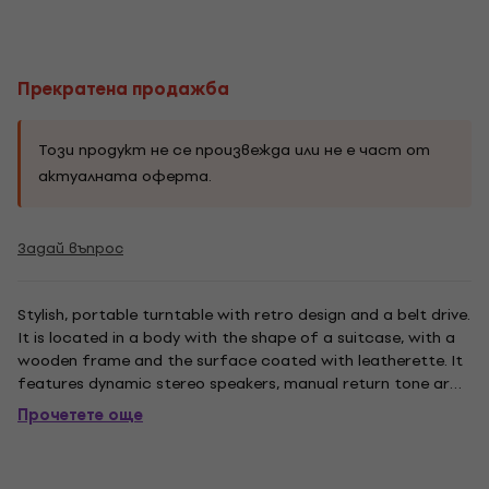
Прекратена продажба
Този продукт не се произвежда или не е част от
актуалната оферта.
Задай въпрос
Stylish, portable turntable with retro design and a belt drive.
It is located in a body with the shape of a suitcase, with a
wooden frame and the surface coated with leatherette. It
features dynamic stereo speakers, manual return tone arm,
3.5 mm headphone output, RCA output and AUX input. It has
Прочетете още
AutoStop function, plays 33 1/3, 45 and 78 RPM...