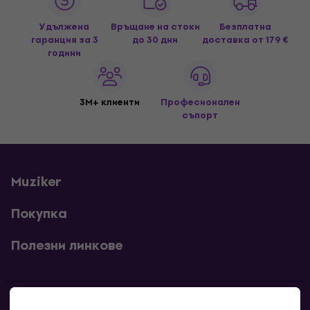
Удължена
Връщане на стоки
Безплатна
гаранция за 3
до 30 дни
доставка
от 179 €
години
3M+ клиенти
Професионален
съпорт
Muziker
Покупка
Полезни линкове