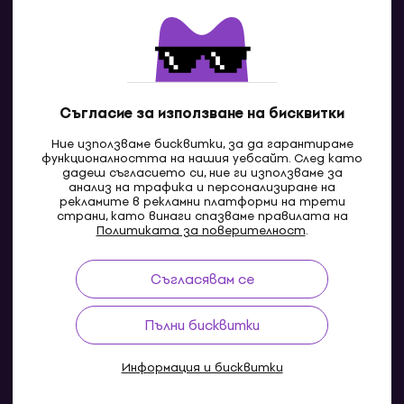
Контакти
Свържи се с нас
Съгласие за използване на бисквитки
Ние използваме бисквитки, за да гарантираме
функционалността на нашия уебсайт. След като
дадеш съгласието си, ние ги използваме за
анализ на трафика и персонализиране на
рекламите в рекламни платформи на трети
страни, като винаги спазваме правилата на
BG
Политиката за поверителност
.
Съгласявам се
Pazaruvaj - Надежден помощник за покупки
Пълни бисквитки
Информация и бисквитки
© 2004-2026 MUZIKER a.s.