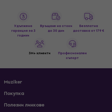
Удължена
Връщане на стоки
Безплатна
гаранция за 3
до 30 дни
доставка
от 179 €
години
3M+ клиенти
Професионален
съпорт
Muziker
Покупка
Полезни линкове