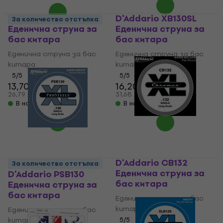
D'Addario PSB125
D'Addario XB130SL
За количество отстъпка
Еденична струна за
Еденична струна за
бас китара
бас китара
Еденична струна за бас
Еденична струна за бас
китара
китара
5
/5
5
/5
13,70 €
16,20 €
14,30 €
26,79 лв
31,68 лв
В наличност
В наличност
D'Addario CB132
За количество отстъпка
Еденична струна за
D'Addario PSB130
бас китара
Еденична струна за
бас китара
Еденична струна за бас
китара
Еденична струна за бас
китара
5
/5