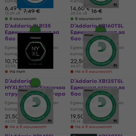
китара
китара
6,49 €
14,60 €
7,49 €
16 €
12,69 лв
28,56 лв
В наличност
В наличност
D'Addario XLB135
D'Addario XB160TSL
Еденична струна за
Еденична струна за
бас китара
бас китара
Еденична струна за бас
Еденична струна за бас
китара
китара
10,70 €
22,50 €
20,93 лв
44,01 лв
На път
Не е в наличност
D'Addario
D'Addario XB125TSL
NYXLB130MS Еденична
Еденична струна за
струна за бас китара
бас китара
Еденична струна за бас
Еденична струна за бас
китара
китара
21,50 €
19,50 €
42,05 лв
38,14 лв
Не е в наличност
Не е в наличност