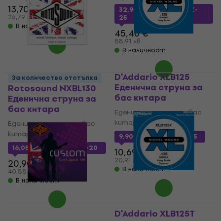
13,70 €
32,90 €
с код
MUZMUZ-
14,30 €
26,79 лв
25
В наличност
45,46 €
88,91 лв
В наличност
D'Addario XLB125
За количество отстъпка
Еденична струна за
Rotosound NXBL130
бас китара
Еденична струна за
бас китара
Еденична струна за бас
китара
Еденична струна за бас
китара
9,90 €
с код
MUZMUZ-5
16,05 €
с код
MUZMUZ-20
10,69 €
20,91 лв
20,90 €
В наличност
40,88 лв
В наличност
D'Addario XLB125T