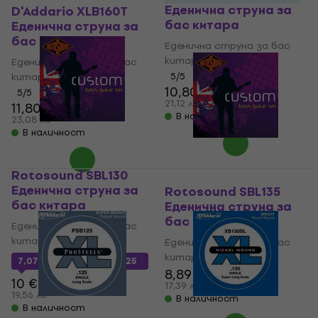
Еденична струна за
D'Addario XLB160T
бас китара
Еденична струна за
бас китара
Еденична струна за бас
китара
Еденична струна за бас
китара
5
/5
10,80 €
5
/5
21,12 лв
11,80 €
В наличност
23,08 лв
В наличност
Rotosound SBL130
Еденична струна за
Rotosound SBL135
бас китара
Еденична струна за
бас китара
Еденична струна за бас
китара
Еденична струна за бас
китара
7,07 €
с код
MUZMUZ-25
8,89 €
10 €
17,39 лв
19,56 лв
В наличност
В наличност