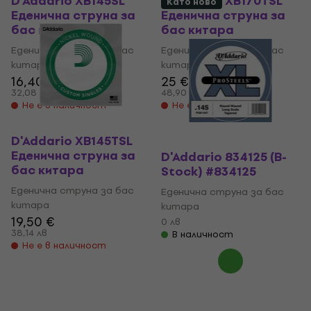
D'Addario XB145SL
D'Addario XB170TSL
Като ново
Еденична струна за
Еденична струна за
бас китара
бас китара
Еденична струна за бас
Еденична струна за бас
китара
китара
16,40 €
25 €
32,08 лв
48,90 лв
Не е в наличност
Не е в наличност
D'Addario XB145TSL
Еденична струна за
D'Addario 834125 (B-
бас китара
Stock) #834125
Еденична струна за бас
Еденична струна за бас
китара
китара
19,50 €
0 лв
38,14 лв
В наличност
Не е в наличност