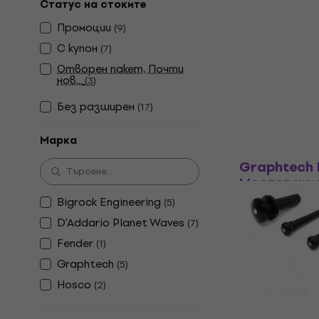
Статус на стоките
Hosco F-00
Промоции
(
9
)
щифт
С купон
(
7
)
Мостов щиф
Отворен пакет, Почти
4,6
/5
нов...
(
3
)
1,19 €
2,33 лв
Без pазширен
(
17
)
В наличност
Марка
Graphtech 
Мостов щи
Bigrock Engineering
(
5
)
Мостов щиф
4,8
/5
D'Addario Planet Waves
(
7
)
32,24 €
с код
Fender
(
1
)
35,80 €
Graphtech
(
5
)
70,02 лв
Hosco
(
2
)
В наличност