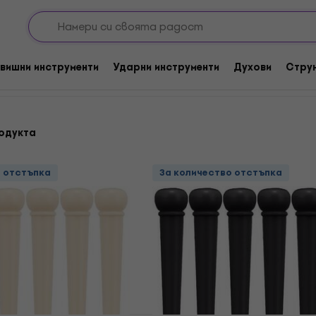
за китари
End Pins
вишни инструменти
Ударни инструменти
Духови
Стру
одукта
о отстъпка
За количество отстъпка