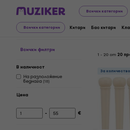
Музикални инструменти
Китари
Резервни части 
Всички категории
End Pins
Китари
Бас китари
Кла
Всички категории
Всички филтри
1 - 20 от
20 пр
В наличност
За количеств
На разположение
веднага
(
18
)
Цена
-
€
Минимална цена
Максимална цена