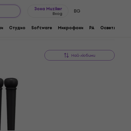
Идеи за подарък
FAQ
Muziker Блог
Зона Muziker
BG
Вход
ни
Студио
Software
Микрофони
PA
Осветление
Най-любими