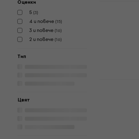
Оценки
D'Addario 
9 Black Мо
5
(
3
)
Мостов щиф
4 и повече
(
15
)
4,4
/5
3 и повече
(
16
)
7,99 €
8,19 €
2 и повече
(
16
)
15,63 лв
В наличност
Tип
Graphtech 
Мостов щи
Мостов щиф
Цвят
4,8
/5
38,10 €
43 €
74,52 лв
В наличност