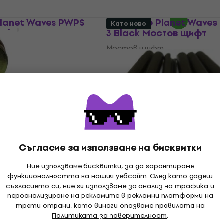
В наличност
Planet Waves PWPS
D'Addario Planet Wave
Като ново
щифт
3 Black Мостов щифт
т
Мостов щифт
5
/5
33 €
с код
MUZMUZ-25
46,48 €
90,91 лв
В наличност
gineering PPAG-B
Graphtech PP-2122-00 B
Съгласие за използване на бисквитки
ов щифт (Като
Мостов щифт (Като нов
Мостов щифт
Ние използваме бисквитки, за да гарантираме
функционалността на нашия уебсайт. След като дадеш
т
32,50 €
37,82 €
- 14 %
съгласието си, ние ги използваме за анализ на трафика и
63,56 лв
8 €
- 46 %
персонализиране на рекламите в рекламни платформи на
В наличност
dge Pin Cream
Graphtech GT-PP-1000-
трети страни, като винаги спазваме правилата на
фт
White Мостов щифт
Политиката за поверителност
.