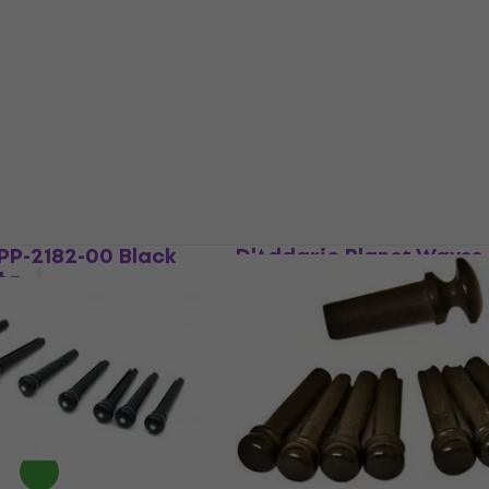
06 Cream Мостов
Hosco F-0007 Black Мо
щифт
т
Мостов щифт
4,7
/5
1,19 €
2,33 лв
В наличност
PP-2182-00 Black
D'Addario Planet Wave
фт
10 Black Мостов щифт
т
Мостов щифт
4,5
/5
7,89 €
MUZMUZ-5
15,43 лв
В наличност