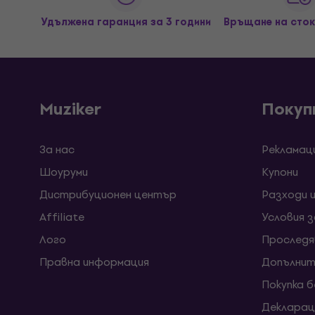
Удължена гаранция за 3 години
Връщане на сток
Muziker
Покуп
За нас
Рекламац
Шоуруми
Kупони
Дистрибуционен център
Разходи 
Affiliate
Условия 
Лого
Проследя
Правна информация
Допълнит
Покупка 
Декларац