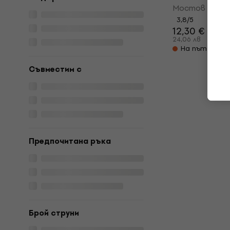
Мостов щиф
3,8
/5
12,30 €
24,06 лв
На път
Съвместим с
Предпочитана ръка
Брой струни