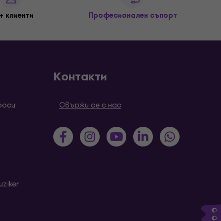
+ клиенти
Професионален съпорт
Контакти
роси
Свържи се с нас
ziker