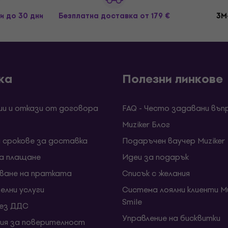
и до 30 дни
Безплатна доставка
от 179 €
3M
ка
Полезни линкове
ии и откази от договора
FAQ - Често задавани въп
Muziker Блог
и срокове за доставка
Подаръчен ваучер Muziker
за плащане
Идеи за подарък
ване на пратката
Списък с желания
елни услуги
Система лоялни клиенти Mu
Smile
без ДДС
Управление на бисквитки
ия за поверителност