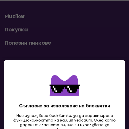
Muziker
Покупка
Полезни линкове
Контакти
Свържи се с нас
Съгласие за използване на бисквитки
Ние използваме бисквитки, за да гарантираме
функционалността на нашия уебсайт. След като
дадеш съгласието си, ние ги използваме за