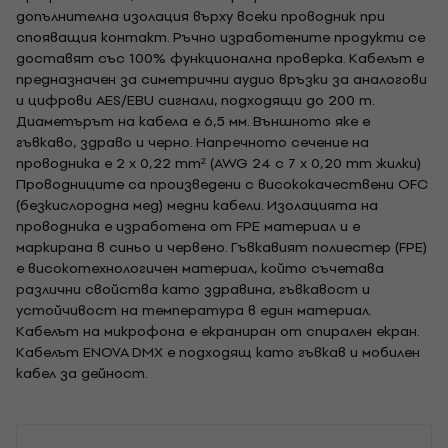
допълнителна изолация върху всеки проводник при
спояващия контакт. Ръчно изработените продукти се
доставят със 100% функционална проверка. Кабелът е
предназначен за симетрични аудио връзки за аналогови
и цифрови AES/EBU сигнали, подходящи до 200 m.
Диаметърът на кабела е 6,5 мм. Външното яке е
гъвкаво, здраво и черно. Напречното сечение на
проводника е 2 x 0,22 mm² (AWG 24 с 7 x 0,20 mm жилки)
Проводниците са произведени с висококачествени OFC
(безкислородна мед) медни кабели. Изолацията на
проводника е изработена от FPE материал и е
маркирана в синьо и червено. Гъвкавият полиестер (FPE)
е високотехнологичен материал, който съчетава
различни свойства като здравина, гъвкавост и
устойчивост на температура в един материал.
Кабелът на микрофона е екраниран от спирален екран.
Кабелът ENOVA DMX е подходящ като гъвкав и мобилен
кабел за дейност.