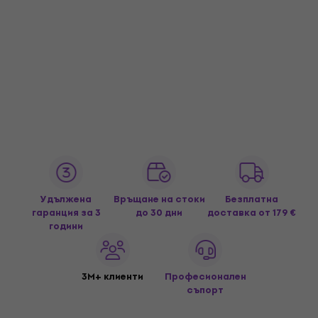
Удължена
Връщане на стоки
Безплатна
гаранция за 3
до 30 дни
доставка
от 179 €
години
3M+ клиенти
Професионален
съпорт