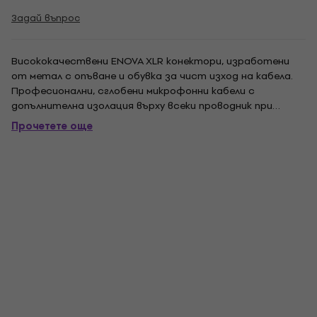
Задай въпрос
Висококачествени ENOVA XLR конектори, изработени
от метал с опъване и обувка за чист изход на кабела.
Професионални, сглобени микрофонни кабели с
допълнителна изолация върху всеки проводник при
спояващия контакт. Ръчно изработените продукти се
Прочетете още
доставят със 100% функционална проверка. Кабелът е
предназначен за симетрични аудио връзки за
аналогови...