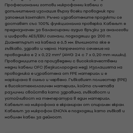
Професионални готови микрофонни кабели с
допълнителна изолация върху всеки проводник при
запоения контакт. Ръчно изработените продукти се
доставят със 100% функционална проверка. Кабелът е
предназначен за балансирани аудио връзки за аналогови
и цифрови AES/EBU сигнали, подходящи до 200 m.
Диаметърът на кабела е 6,5 мм. Външното яке е
гъвкаво, здраво и черно. Напречното сечение на
проводника е 2 x 0,22 mm² (AWG 24 с 7 x 0,20 mm нишки).
Проводниците са произведени с висококачествени
медни кабели OFC (безкислородна мед). Изолацията на
проводника е изработена от FPE материал и е
маркирана в синьо и червено. Гъвкавият полиестер (FPE)
е високотехнологичен материал, който съчетава
различни свойства като здравина, гъвкавост и
устойчивост на температура в един материал.
Кабелът на микрофона е екраниран от спирален екран.
Кабелът за микрофон ENOVA е подходящ като гъвкав и
мобилен кабел за дейност.