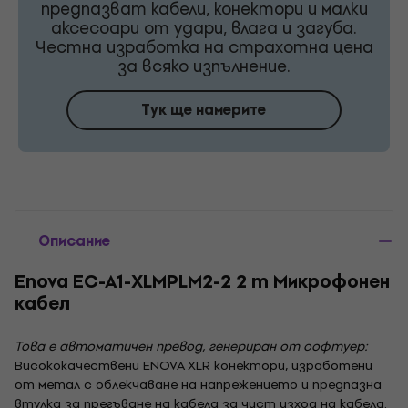
предпазват кабели, конектори и малки
аксесоари от удари, влага и загуба.
Честна изработка на страхотна цена
за всяко изпълнение.
Тук ще намерите
Описание
Enova EC-A1-XLMPLM2-2 2 m Микрофонен
кабел
Това е автоматичен превод, генериран от софтуер:
Висококачествени ENOVA XLR конектори, изработени
от метал с облекчаване на напрежението и предпазна
втулка за прегъване на кабела за чист изход на кабела.