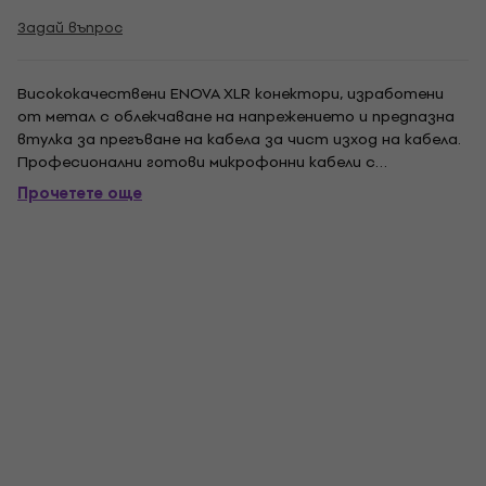
Задай въпрос
Висококачествени ENOVA XLR конектори, изработени
от метал с облекчаване на напрежението и предпазна
втулка за прегъване на кабела за чист изход на кабела.
Професионални готови микрофонни кабели с
допълнителна изолация върху всеки проводник при
Прочетете още
запоения контакт. Ръчно изработените продукти се
доставят със 100% функционална проверка. Кабелът
е...