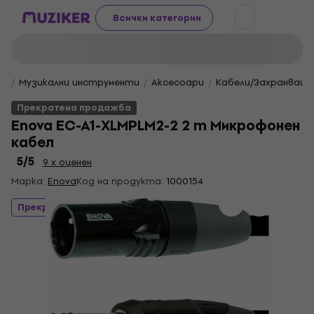
Всички категории
Музикални инструменти
Aксесоари
Кабели/Захранващи
Прекратена продажба
Enova EC-A1-XLMPLM2-2 2 m Микрофонен
кабел
5
/5
9 x оценен
Марка:
Enova
Код на продукта:
1000154
Прекратена продажба