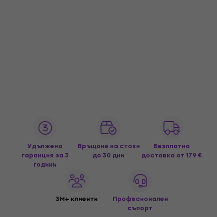
Удължена
Връщане на стоки
Безплатна
гаранция за 3
до 30 дни
доставка
от 179 €
години
3M+ клиенти
Професионален
съпорт