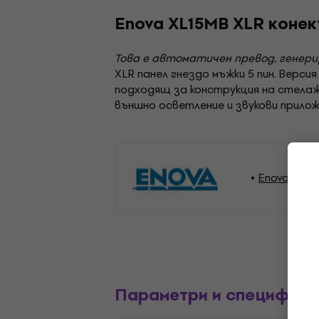
Enova XL15MB XLR коне
Това е автоматичен превод, генер
XLR панел гнездо мъжки 5 пин. Верси
подходящ за конструкция на стелажи
външно осветление и звукови прилож
Enova Aксе
Параметри и специфика