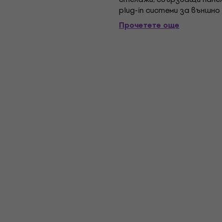
plug-in системи за външно
на съответния кабелен ко
Прочетете още