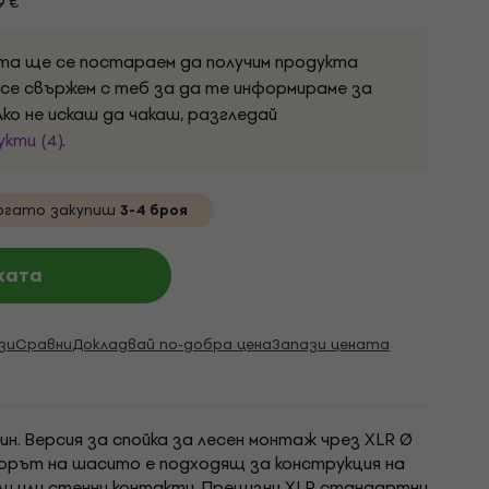
9 €
ата ще се постараем да получим продукта
 се свържем с теб за да те информираме за
ко не искаш да чакаш, разгледай
кти (4)
.
огато закупиш
3-4 броя
ката
зи
Сравни
Докладвай по-добра цена
Запази цената
пин. Версия за спойка за лесен монтаж чрез XLR Ø
торът на шасито е подходящ за конструкция на
и или стенни контакти. Прецизни XLR стандартни