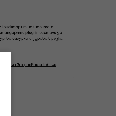
XLR конекторът на шасито е
стандартни plug-in системи за
урява сигурна и здрава връзка.
Enova Захранващи кабели