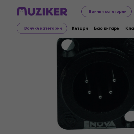
Музикални инструменти
Aксесоари
Кабели/Захра
Всички категории
Китари
Бас китари
Кла
Всички категории