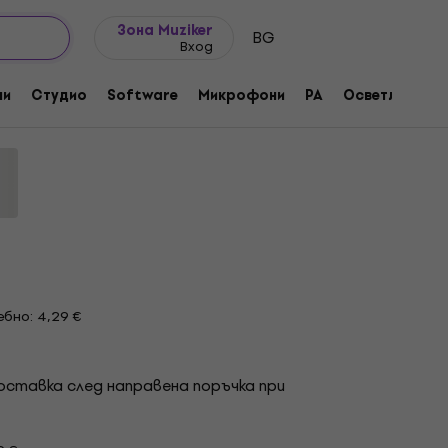
Идеи за подарък
FAQ
Muziker Блог
Зона Muziker
BG
Вход
онектор
ни
Студио
Software
Микрофони
PA
Осветление
а:
1000111
бно: 4,29 €
ставка след направена поръчка при