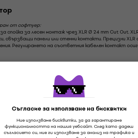
ктор
иран от софтуер:
я за спойка за лесен монтаж чрез XLR Ø 24 mm Cut Out. 
, свързващи панели или стенни контакти. Прецизни XLR 
ения. Регулирането на съответния кабелен контакт осиг
соари
Enova Кабели/Захранващи кабели/Адаптери
Съгласие за използване на бисквитки
Ние използваме бисквитки, за да гарантираме
ции
функционалността на нашия уебсайт. След като дадеш
съгласието си, ние ги използваме за анализ на трафика и