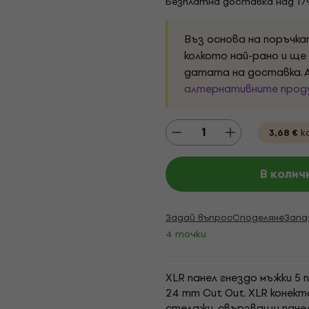
Безплатна доставка над 17
Въз основа на поръчк
колкото най-рано и ще
датата на доставка. А
алтернативните проду
3,68 €
к
В колич
Задай въпрос
Споделяне
Запа
4 точки
XLR панел гнездо мъжки 5 
24 mm Cut Out. XLR конек
стелажи, свързващи панел