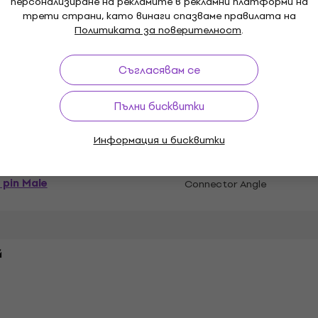
персонализиране на рекламите в рекламни платформи на
трети страни, като винаги спазваме правилата на
Политиката за поверителност
.
н
Съгласявам се
Пълни бисквитки
л
Информация и бисквитки
 pin Male
Connector Angle
й