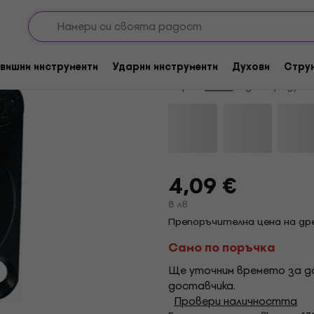
нващи кабели/Адаптери
Захранващи кабели
Букси XLR
За количество отстъпка
Enova XL15MB XLR к
вишни инструменти
Ударни инструменти
Духови
Стру
Марка:
Enova
Код на продукт
4,09 €
8 лв
Препоръчителна цена на дре
Само по поръчка
Ще уточним времето за до
доставчика.
Провери наличността