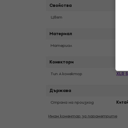
Свойства
Цвят
Черe
Материал
Материал
Мета
Конектори
XLR 5
Тип A конектор
Държава
Страна на произход
Кита
Имам коментар за параметрите