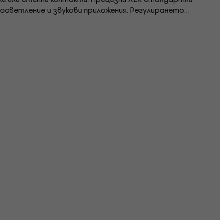
 осветление и звукови приложения. Регулирането
нтакт осигурява сигурна и здрава връзка.