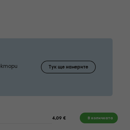
ектори
Тук ще намерите
4,09 €
В количката