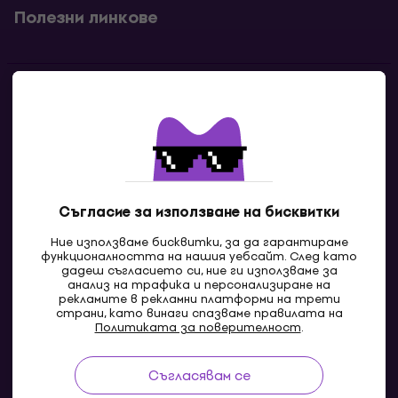
Полезни линкове
Контакти
Свържи се с нас
Съгласие за използване на бисквитки
Ние използваме бисквитки, за да гарантираме
функционалността на нашия уебсайт. След като
дадеш съгласието си, ние ги използваме за
анализ на трафика и персонализиране на
рекламите в рекламни платформи на трети
страни, като винаги спазваме правилата на
BG
Политиката за поверителност
.
Съгласявам се