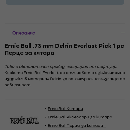
Описание
Ernie Ball .73 mm Delrin Everlast Pick 1 pc
Перце за китара
Това е автоматичен превод, генериран от софтуер:
Кирките Ernie Ball Everlast се отличават с изключително
издръжлив материал Delrin за по-сигурна, неплъзгаща се
повърхност.
Ernie Ball Китари
Ernie Ball Аксесоари за китара
Ernie Ball Перца за китара -