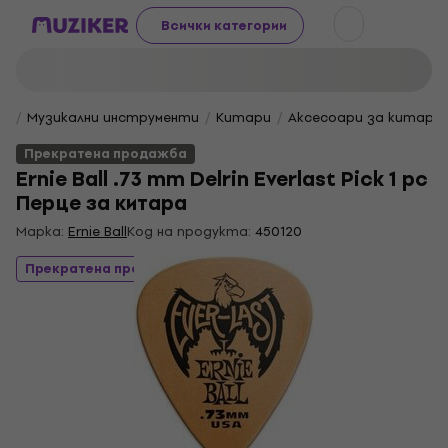
Всички категории
Музикални инструменти
Китари
Аксесоари за китара
Прекратена продажба
Ernie Ball .73 mm Delrin Everlast Pick 1 pc
Перце за китара
Марка:
Ernie Ball
Код на продукта:
450120
Прекратена продажба