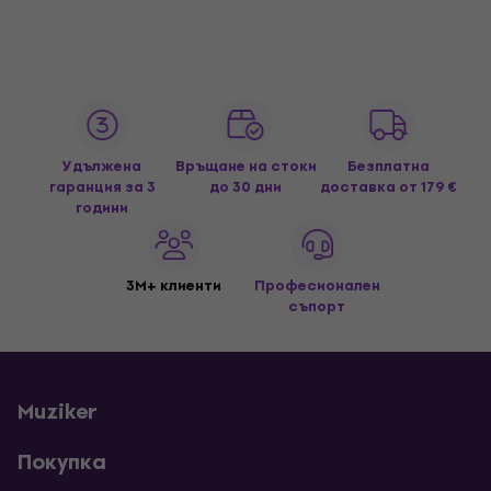
Удължена
Връщане на стоки
Безплатна
гаранция за 3
до 30 дни
доставка
от 179 €
години
3M+ клиенти
Професионален
съпорт
Muziker
Покупка