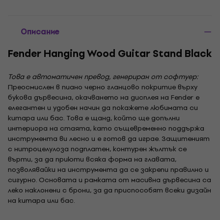
Описание
Fender Hanging Wood Guitar Stand Black
Това е автоматичен превод, генериран от софтуер:
Преосмислен в пиано черно гланцово покритие върху
букова дървесина, окачването на дисплея на Fender е
елегантен и удобен начин да покажете любимата си
китара или бас. Това е щанд, който ще допълни
интериора на стаята, като същевременно поддържа
инструмента ви лесно и е готов да играе. Защитеният
с нитроцелулоза подплатен, контурен жълтък се
върти, за да приюти всяка форма на главата,
позволявайки на инструмента да се закрепи правилно и
сигурно. Основата и рамката от масивна дървесина са
леко наклонени с брони, за да приспособят всеки дизайн
на китара или бас.