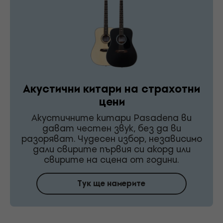
Акустични китари на страхотни
цени
Акустичните китари Pasadena ви
дават честен звук, без да ви
разоряват. Чудесен избор, независимо
дали свирите първия си акорд или
свирите на сцена от години.
Тук ще намерите