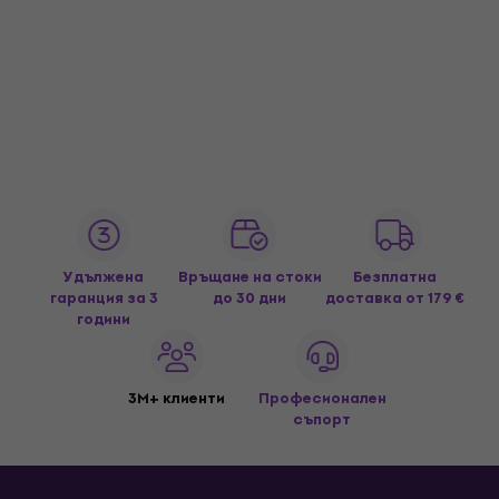
Удължена
Връщане на стоки
Безплатна
гаранция за 3
до 30 дни
доставка
от 179 €
години
3M+ клиенти
Професионален
съпорт