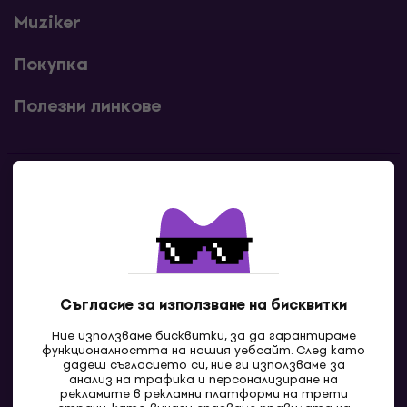
Muziker
Покупка
Полезни линкове
Контакти
Свържи се с нас
Съгласие за използване на бисквитки
Ние използваме бисквитки, за да гарантираме
функционалността на нашия уебсайт. След като
дадеш съгласието си, ние ги използваме за
анализ на трафика и персонализиране на
рекламите в рекламни платформи на трети