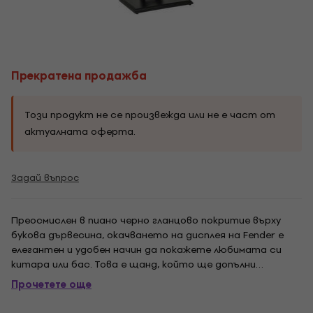
Прекратена продажба
Този продукт не се произвежда или не е част от
актуалната оферта.
Задай въпрос
Преосмислен в пиано черно гланцово покритие върху
букова дървесина, окачването на дисплея на Fender е
елегантен и удобен начин да покажете любимата си
китара или бас. Това е щанд, който ще допълни
интериора на стаята, като същевременно поддържа
Прочетете още
инструмента ви лесно и е готов да играе. Защитеният
с нитроцелулоза подплатен, контурен жълтък се...