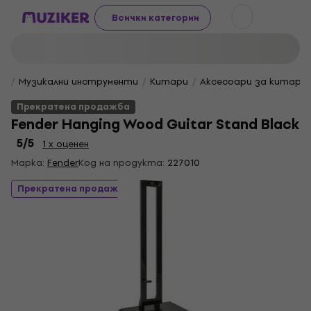
Всички категории
Музикални инструменти
Китари
Аксесоари за китара
Прекратена продажба
Fender Hanging Wood Guitar Stand Black
5
/5
1 x оценен
Марка:
Fender
Код на продукта:
227010
Прекратена продажба