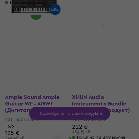
Налично за изтегляне
142 €
277,73 лв
Налично за изтегляне
MusicLab RealEight 6
Prominy SR5 Rock
(Дигитален продукт)
Bass 2 (Дигитален
продукт)
VST Instrument
167 €
VST Instrument
171 €
326,62 лв
109 €
Налично за изтегляне
213,19 лв
Налично за изтегляне
Ample Sound Ample
XHUN Audio
Guitar WF - AGWF
Instruments Bundle
(Дигитален продукт)
(Дигитален продукт)
Зареждане на още продукти
VST Instrument
VST Instrument
222 €
5
/5
125 €
434,19 лв
Налично за изтегляне
244,48 лв
1
2