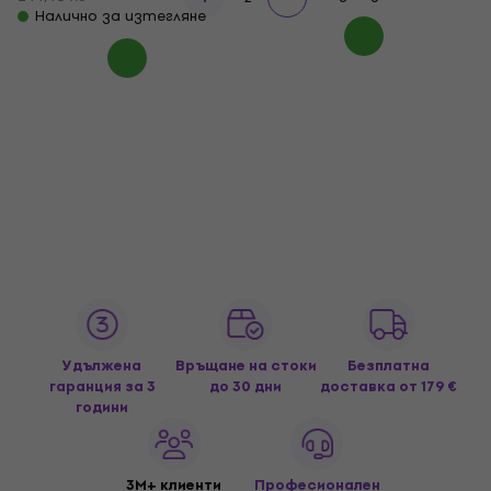
Налично за изтегляне
Удължена
Връщане на стоки
Безплатна
гаранция за 3
до 30 дни
доставка
от 179 €
години
3M+ клиенти
Професионален