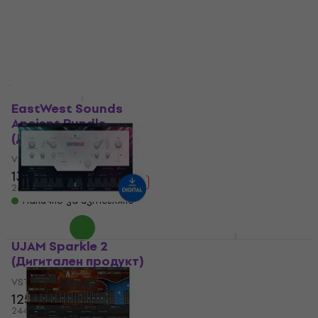
142 €
82,60 €
277,73 лв
161,55 лв
Налично за изтегляне
Налично за изтегляне
UJAM Amber 2
(Дигитален продукт)
EastWest Sounds
Ancient Bundle
VST Instrument
(Дигитален продукт)
118 €
230,79 лв
VST Instrument
Налично за изтегляне
138 €
575 €
- 76 %
269,90 лв
Налично за изтегляне
UJAM Sparkle 2
Ample Sound Ample
(Дигитален продукт)
Guitar 12 - AG12
(Дигитален продукт)
VST Instrument
125 €
VST Instrument
128 €
244,48 лв
5
/5