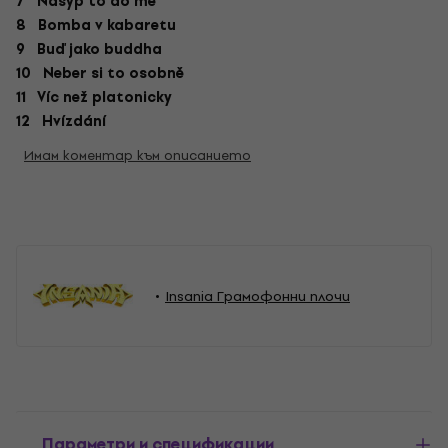
7 Nasyp to do mě
8 Bomba v kabaretu
9 Buď jako buddha
10 Neber si to osobně
11 Víc než platonicky
12 Hvízdání
Имам коментар към описанието
Insania Грамофонни плочи
Параметри и спецификации