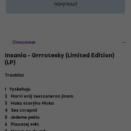
получиш!
Описание
Insania - Grrrotesky (Limited Edition)
(LP)
Tracklist
1 Vytěsňuju
2 Narvi svůj testosteron jinam
3 Haka starýho Nicka
4 Ses ztrapnil
5 Jedeme peklo
6 Placatej svět