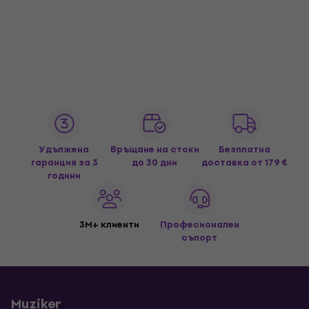
Удължена
Връщане на стоки
Безплатна
гаранция за 3
до 30 дни
доставка
от 179 €
години
3M+ клиенти
Професионален
съпорт
Muziker