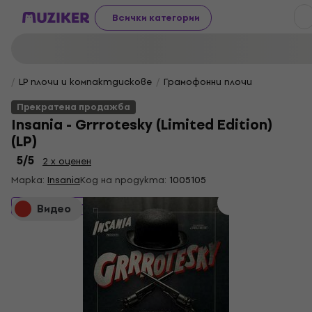
Всички категории
LP плочи и компактдискове
Грамофонни плочи
Прекратена продажба
Insania - Grrrotesky (Limited Edition)
(LP)
5
/5
2 x оценен
Марка:
Insania
Код на продукта:
1005105
Прекратена продажба
Видео