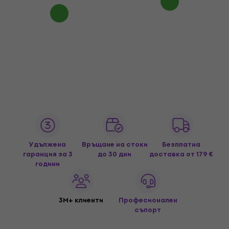
Удължена
Връщане на стоки
Безплатна
гаранция за 3
до 30 дни
доставка
от 179 €
години
3M+ клиенти
Професионален
съпорт