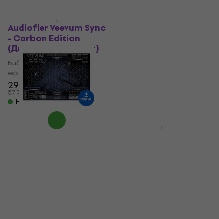
Audiofier Veevum Sync
- Carbon Edition
Audiofier Abstrung
(Дигитален продукт)
(Дигитален продукт)
Библиотека със звукови
Библиотека със звукови
ефекти
ефекти
29,50 €
49,70 €
31 €
57,70 лв
97,20 лв
Налично за изтегляне
56,20 €
- 12 %
Налично за изтегляне
Audiofier Veevum Sync
Audiofier EkoRain
- Guitarscapes
(Дигитален продукт)
(Дигитален продукт)
Библиотека със звукови
Библиотека със звукови
ефекти
ефекти
51,70 €
101,12 лв
29,80 €
Налично за изтегляне
58,28 лв
Налично за изтегляне