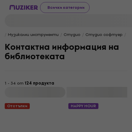
Всички категории
Музикални инструменти
Студио
Студио софтуер
К
Контактна информация на
библиотеката
1 - 34 от
124 продукта
Филтриране
Отстъпки
HAPPY HOUR