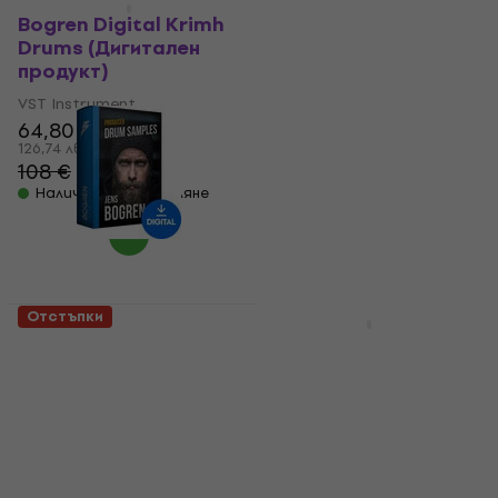
HAPPY HOUR
Отстъпки
Bogren Digital Krimh
Bogren Digital Krimh
Drums (Дигитален
Drums Mix Samples
продукт)
(Дигитален продукт)
VST Instrument
Библиотека със звукови
64,80 €
ефекти
126,74 лв
5
/5
108 €
- 40 %
32,70 €
Налично за изтегляне
63,96 лв
56,10 €
- 42 %
Налично за изтегляне
Отстъпки
Bogren Digital Jens
Best Service Chris
Bogren Signature
Hein Solo Strings
Drum Samples
Complete 2.0
(Дигитален продукт)
(Дигитален продукт)
Библиотека със звукови
VST Instrument
ефекти
303 €
570 €
- 47 %
592,62 лв
43,40 €