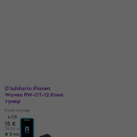
Revoltage CLT-5 Кпип
TC Electronic
тунер
PolyTune Clip Кпип
тунер
Кпип тунер
Кпип тунер
4,9
/5
9,99 €
4,9
/5
10,20 €
19,54 лв
38 €
В наличност
74,32 лв
В наличност
D'Addario Planet
TC Electronic
Waves PW-CT-12 Кпип
PolyTune Clip Кпип
тунер
тунер
Кпип тунер
Кпип тунер
4,7
/5
4,9
/5
15 €
52,30 €
29,34 лв
102,29 лв
В наличност
В наличност