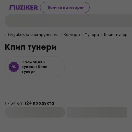
Всички категории
Музикални инструменти
Китари
Тунери
Кпип тунери
Кпип тунери
Промоция и
купони: Кпип
тунери
1 - 34 от
124 продукта
Филтриране