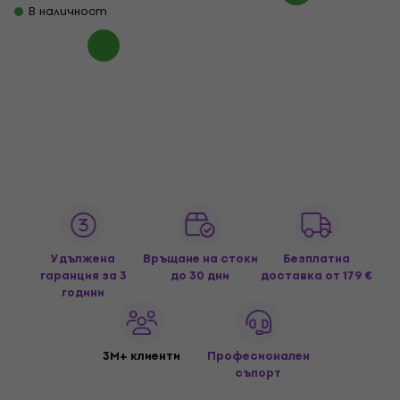
В наличност
Удължена
Връщане на стоки
Безплатна
гаранция за 3
до 30 дни
доставка
от 179 €
години
3M+ клиенти
Професионален
съпорт