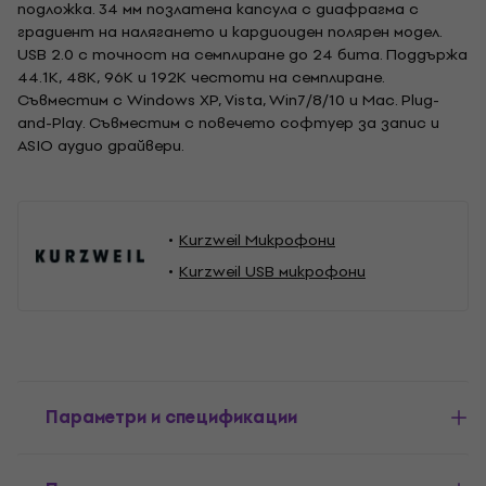
подложка. 34 мм позлатена капсула с диафрагма с
градиент на налягането и кардиоиден полярен модел.
USB 2.0 с точност на семплиране до 24 бита. Поддържа
44.1K, 48K, 96K и 192K честоти на семплиране.
Съвместим с Windows XP, Vista, Win7/8/10 и Mac. Plug-
and-Play. Съвместим с повечето софтуер за запис и
ASIO аудио драйвери.
Kurzweil Микрофони
Kurzweil USB микрофони
Параметри и спецификации