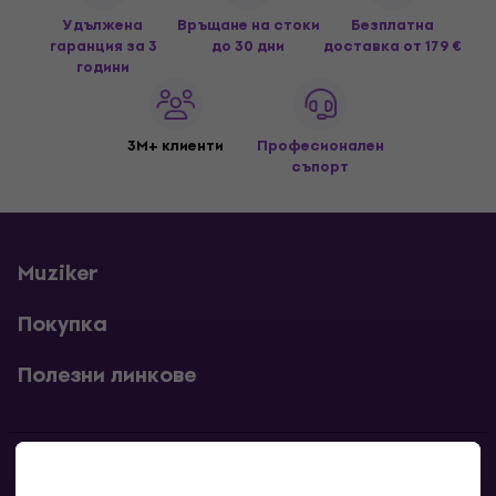
Удължена
Връщане на стоки
Безплатна
гаранция за 3
до 30 дни
доставка
от 179 €
години
3M+ клиенти
Професионален
съпорт
Muziker
Покупка
Полезни линкове
Контакти