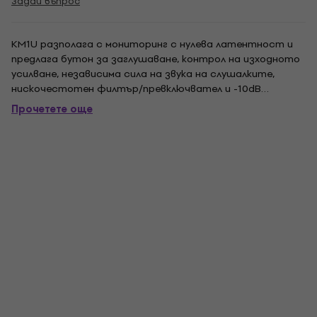
Задай въпрос
KM1U разполага с мониторинг с нулева латентност и
предлага бутон за заглушаване, контрол на изходното
усилване, независима сила на звука на слушалките,
нискочестотен филтър/превключвател и -10dB
подложка. 34 мм позлатена капсула с диафрагма с
Прочетете още
градиент на налягането и кардиоиден полярен модел.
USB 2.0 с точност на семплиране до 24 бита.
Поддържа...