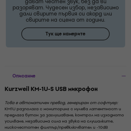
дават честен звук, без да ви
разоряват. Чудесен избор, независимо
дали свирите първия си акорд или
свирите на сцена от години.
Тук ще намерите
Описание
Kurzweil KM-1U-S USB микрофон
Това е автоматичен превод, генериран от софтуер:
KM1U разполага с мониторинг с нулева латентност и
предлага бутон за заглушаване, контрол на изходното
усилване, независима сила на звука на слушалките,
нискочестотен филтър/превключвател и -10dB