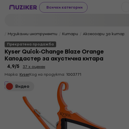
Всички категории
Музикални инструменти
Китари
Аксесоари за китара
Прекратена продажба
Kyser Quick-Change Blaze Orange
Каподастер за акустична китара
4,9
/5
37 x оценен
Марка:
Kyser
Код на продукта:
1003771
Прекратена продажба
Видео