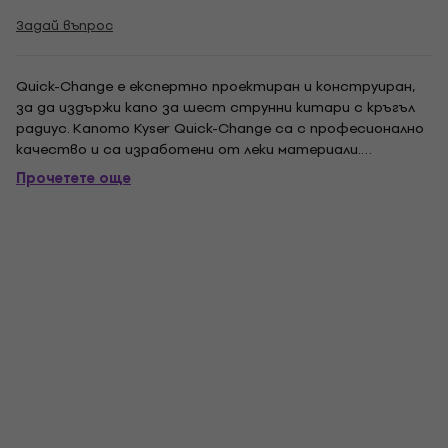
Задай въпрос
Quick-Change е експертно проектиран и конструиран,
за да издържи капо за шест струнни китари с кръгъл
радиус. Капото Kyser Quick-Change са с професионално
качество и са изработени от леки материали.
Монтажът с една ръка позволява прецизно и лесно
Прочетете още
регулиране и не е повреден и не реагира на китарните
вратове. Подобно на Pro/Am, всяка Quick-Change...