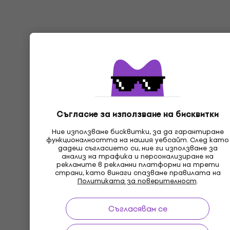
Съгласие за използване на бисквитки
Ние използваме бисквитки, за да гарантираме
функционалността на нашия уебсайт. След като
дадеш съгласието си, ние ги използваме за
анализ на трафика и персонализиране на
рекламите в рекламни платформи на трети
страни, като винаги спазваме правилата на
Политиката за поверителност
.
Съгласявам се