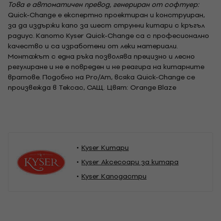
Това е автоматичен превод, генериран от софтуер:
Quick-Change е експертно проектиран и конструиран,
за да издържи капо за шест струнни китари с кръгъл
радиус. Капото Kyser Quick-Change са с професионално
качество и са изработени от леки материали.
Монтажът с една ръка позволява прецизно и лесно
регулиране и не е повреден и не реагира на китарните
вратове. Подобно на Pro/Am, всяка Quick-Change се
произвежда в Тексас, САЩ. Цвят: Orange Blaze
Kyser Китари
Kyser Аксесоари за китара
Kyser Каподастри