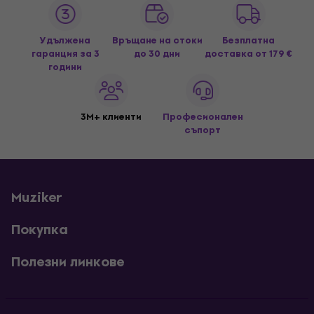
Удължена
Връщане на стоки
Безплатна
гаранция за 3
до 30 дни
доставка
от 179 €
години
3M+ клиенти
Професионален
съпорт
Muziker
Покупка
Полезни линкове