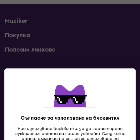
Muziker
Покупка
Полезни линкове
Контакти
Свържи се с нас
Съгласие за използване на бисквитки
Ние използваме бисквитки, за да гарантираме
функционалността на нашия уебсайт. След като
дадеш съгласието си, ние ги използваме за