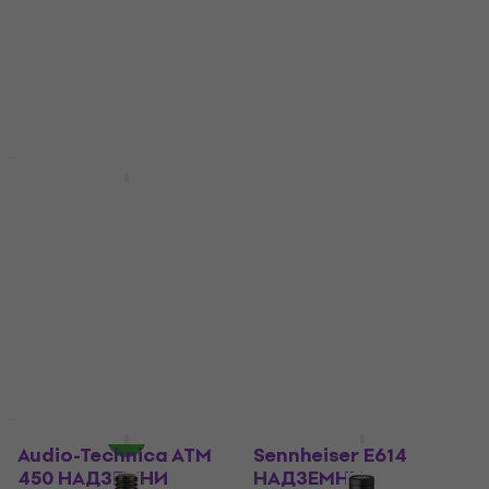
За количество отстъпка
HAPPY HOUR
Audio-Technica AE
AKG C 451 B
5100 НАДЗЕМНИ
НАДЗЕМНИ
МИКРОФОН
МИКРОФОН
НАДЗЕМНИ МИКРОФОН
НАДЗЕМНИ МИКРОФОН
5
/5
4,9
/5
339 €
298 €
с код
MUZMUZ-5
362 €
- 6 %
663,03 лв
330,73 €
В наличност
646,85 лв
В наличност
Audio-Technica ATM
Sennheiser E614
450 НАДЗЕМНИ
НАДЗЕМНИ