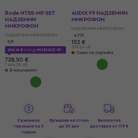
Rode NT55-MP SET
AUDIX F9 НАДЗЕМНИ
НАДЗЕМНИ
МИКРОФОН
МИКРОФОН
НАДЗЕМНИ МИКРОФОН
НАДЗЕМНИ МИКРОФОН
4,7
/5
153 €
5
/5
299,24 лв
616,16 €
с код
MUZMUZ-15
Само по поръчка
738,50 €
1 444,38 лв
В наличност
Удължена
Връщане на стоки
Безплатна
гаранция за 3
до 30 дни
доставка
от 179 €
години