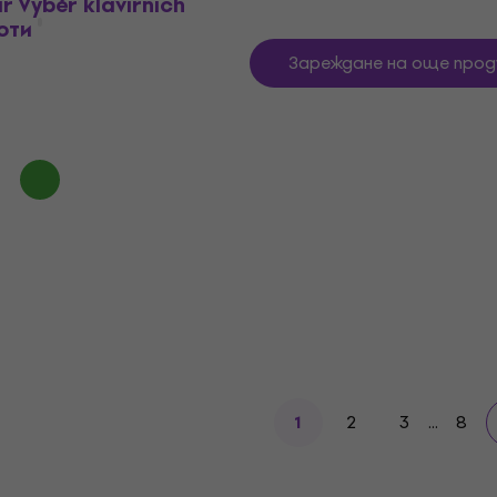
r Výběr klavírních
оти
Зареждане на още прод
2
3
...
8
1