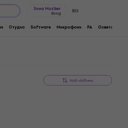
Идеи за подарък
FAQ
Muziker Блог
Зона Muziker
BG
Вход
ни
Студио
Software
Микрофони
PA
Осветление
Най-любими