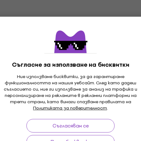
27,80 €
54,37 лв
В наличност
board Learn To
Wise Publications Reall
And Easy ноти
Piano: Coldplay ноти
ноти
4,8
/5
16,90 €
Съгласие за използване на бисквитки
33,05 лв
В наличност
Ние използваме бисквитки, за да гарантираме
функционалността на нашия уебсайт. След като дадеш
съгласието си, ние ги използваме за анализ на трафика и
персонализиране на рекламите в рекламни платформи на
Hal Leonard Europe Real
трети страни, като винаги спазваме правилата на
Easy Piano: All-Time Hit
ations Really Easy
Политиката за поверителност
.
 Themes ноти
ноти
5
/5
Съгласявам се
13,70 €
13,90 €
26,79 лв