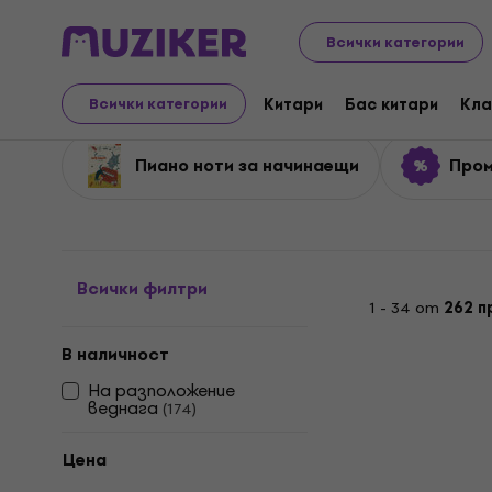
Музикални инструменти
Aксесоари
Нотна музика
Всички категории
Нотни листи за пиано
Китари
Бас китари
Кла
Всички категории
Пиано ноти за начинаещи
Пром
Всички филтри
1 - 34 от
262 п
В наличност
На разположение
веднага
(
174
)
Цена