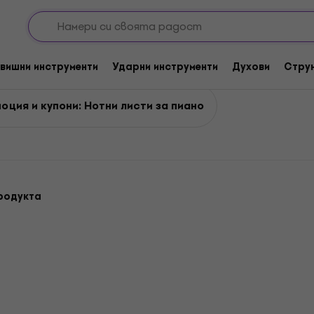
 и раздели
Нотни листи за пиано
вишни инструменти
Ударни инструменти
Духови
Стру
оция и купони: Нотни листи за пиано
родукта