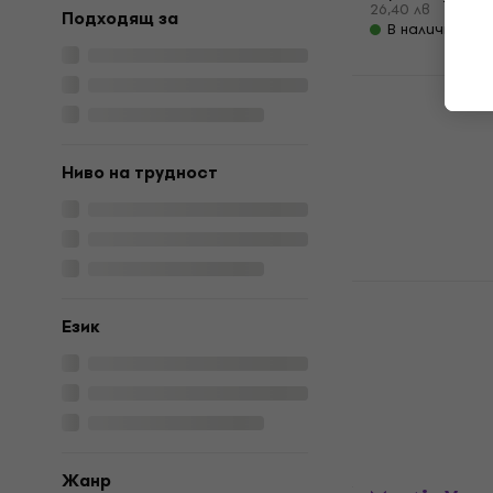
16,5
26,40 лв
Подходящ за
В наличност
Wise Public
Piano: Film
ноти
4,8
/5
Ниво на трудност
15,90 €
31,10 лв
В наличност
Hal Leonard
Songs ноти
Език
ноти
38 €
74,32 лв
В наличност
Жанр