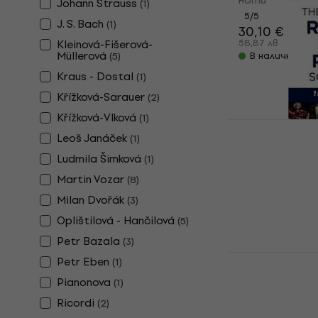
Johann Strauss
(
1
)
5
/5
J. S. Bach
(
1
)
30,10 €
Kleinová-Fišerová-
58,87 лв
Müllerová
(
5
)
В наличност
Kraus - Dostal
(
1
)
Křížková-Sarauer
(
2
)
Křížková-Vlková
(
1
)
Wise Public
Leoš Janáček
(
1
)
Big Really 
Songbook н
Ludmila Šimková
(
1
)
Martin Vozar
ноти
(
8
)
5
/5
Milan Dvořák
(
3
)
51,40 €
Oplištilová - Hančilová
(
5
)
100,53 лв
В наличност
Petr Bazala
(
3
)
Hal Leonard
Petr Eben
(
1
)
40 Pop Song
Pianonova
(
1
)
ноти
Ricordi
(
2
)
5
/5