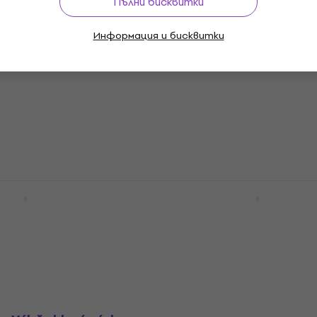
0 €
- 18 %
Пълни бисквитки
В наличност
Информация и бисквитки
ations Really Easy
Johann Strauss U krále 
 Songs ноти
(10 nejoblíbenějších valč
klavír v snadném slohu) 
ноти
5
/5
9,49 €
18,56 лв
В наличност
 First 50 Disney
Faber Piano Adventures
First Piano Adventure н
ноти
9,99 €
10,60 €
19,54 лв
В наличност