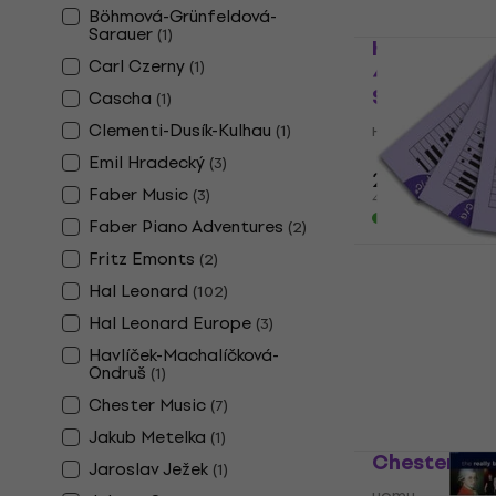
Böhmová-Grünfeldová-
Sarauer
(
1
)
Hal Leonard
Carl Czerny
(
1
)
40 of the M
Songs ноти
Cascha
(
1
)
Clementi-Dusík-Kulhau
ноти
(
1
)
5
/5
Emil Hradecký
(
3
)
24,90 €
Faber Music
(
3
)
48,70 лв
В наличност
Faber Piano Adventures
(
2
)
Wise Public
Fritz Emonts
(
2
)
Notecracke
Hal Leonard
(
102
)
ноти
Hal Leonard Europe
(
3
)
5
/5
Havlíček-Machalíčková-
4,29 €
4,49 
Ondruš
(
1
)
8,39 лв
В наличност
Chester Music
(
7
)
Jakub Metelka
(
1
)
Chester Mus
Jaroslav Ježek
(
1
)
ноти