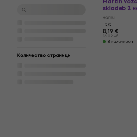
Martin Voza
skladeb 2 н
ноти
5
/5
8,19 €
16,02 лв
В наличност
Kоличество страници