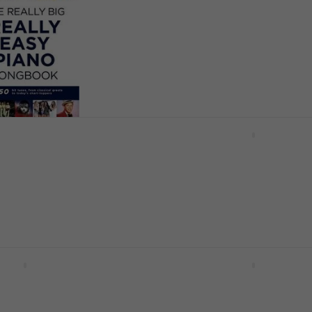
ноти
4,8
/5
17,90 €
35,01 лв
В наличност
ations The Really
Kleinová-Fišerová-Müller
Easy Piano
Album etud 1 ноти
оти
ноти
4,7
/5
7,89 €
15,43 лв
В наличност
 Really Easy Piano:
Wise Publications Great
s for Kids ноти
Solos ноти
ноти
4,4
/5