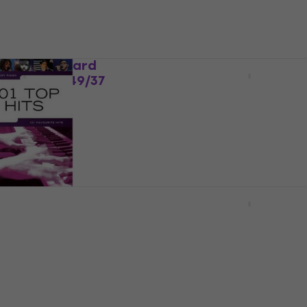
Piano Keyboard
Böhmová-Grünfeldová-S
r 88/61/54/49/37
Klavírní škola pro začat
ноти
ноти
4,7
/5
15,90 €
31,10 лв
В наличност
ations Really Easy
Hal Leonard Really Easy
Top Hits ноти
Queen ноти
ноти
5
/5
19,30 €
37,75 лв
В наличност