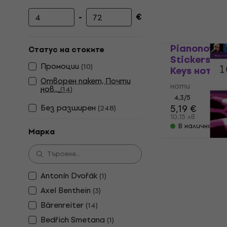
-
€
Минимална цена
Максимална цена
Pianonova 
Статус на стоките
Stickers fo
Промоции
(
10
)
Keys ноти
Отворен пакет, Почти
ноти
нов...
(
14
)
4,3
/5
Без pазширен
5,19 €
(
248
)
10,15 лв
В наличност
Марка
Wise Public
Piano: 101 
ноти
Antonín Dvořák
(
1
)
4,8
/5
Axel Benthein
(
3
)
34 €
66,50 лв
Bärenreiter
(
14
)
В наличност
Bedřich Smetana
(
1
)