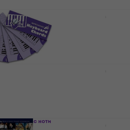
 Really Easy Piano:
Martin Vozar Snadné kla
ost Beautiful
skladbičky 2. díl ноти
ноти
4,9
/5
6,49 €
7,59 €
12,69 лв
В наличност
ations
Hal Leonard Really Easy
r ноти
40 ABBA Songs ноти
ноти
5
/5
24,90 €
€
48,70 лв
В наличност
ic Film Music ноти
Wise Publications Reall
Piano: Classic Rock нот