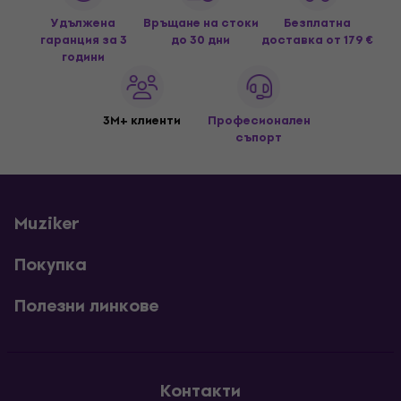
Удължена
Връщане на стоки
Безплатна
гаранция за 3
до 30 дни
доставка
от 179 €
години
3M+ клиенти
Професионален
съпорт
Muziker
Покупка
Полезни линкове
Контакти