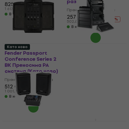
разопакован)
825 €
1 613,56 лв
Преносима PA система
В наличност
257 €
270 €
- 5 %
502,65 лв
В наличност
Като ново
Fender Passport
FBT Amico 10USB
Conference Series 2
Преносима PA
BK Преносима PA
система (Като ново)
система (Като ново)
Преносима PA система
Преносима PA система
1 399 €
2 736,21 лв
512 €
522 €
1 469 €
- 5 %
1 001,38 лв
В наличност
В наличност
Yamaha STAGEPAS