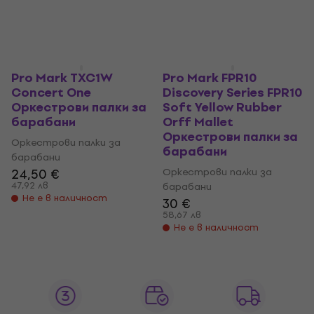
25,50 €
Само по поръчка
49,87 лв
Не е в наличност
Pro Mark TXC1W
Pro Mark FPR10
Concert One
Discovery Series FPR10
Оркестрови палки за
Soft Yellow Rubber
барабани
Orff Mallet
Оркестрови палки за
Оркестрови палки за
барабани
барабани
24,50 €
Оркестрови палки за
47,92 лв
барабани
Не е в наличност
30 €
58,67 лв
Не е в наличност