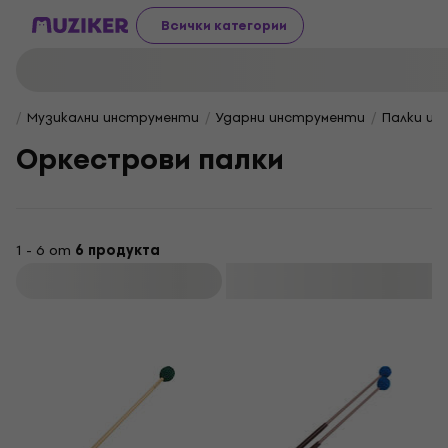
Всички категории
Музикални инструменти
Ударни инструменти
Палки и 
Оркестрови палки
1 - 6 от
6 продукта
Филтриране