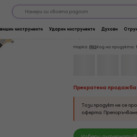
итари
ST- Модели
Прекратена продажба
PRS SE Silver Sky S
вишни инструменти
Ударни инструменти
Духови
Стру
5
/5
8 x оценен
Марка:
PRS
Код на продукта:
Прекратена продажба
Този продукт не се пр
оферта. Препоръчвам
Избери алтернатива