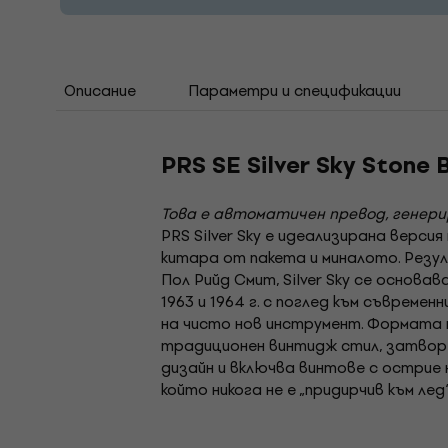
Описание
Параметри и спецификации
PRS SE Silver Sky Stone
Това е автоматичен превод, генер
PRS Silver Sky е идеализирана верс
китара от пакета и миналото. Рез
Пол Рийд Смит, Silver Sky се основ
1963 и 1964 г. с поглед към съвреме
на чисто нов инструмент. Формата 
традиционен винтидж стил, затворе
дизайн и включва винтове с острие на
който никога не е „придирчив към лед“