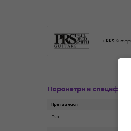
PRS Китар
Параметри и специфика
Пригодност
ST-M
Tип