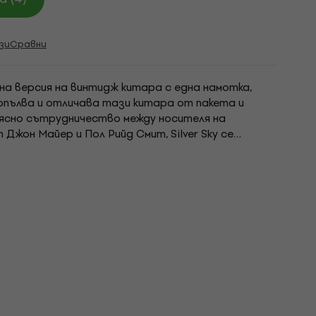
зи
Сравни
рана версия на винтидж китара с една намотка,
опълва и отличава тази китара от пакета и
ясно сътрудничество между носителя на
Джон Майер и Пол Рийд Смит, Silver Sky се
звитие. Включвайки любимите елементи на Майер и