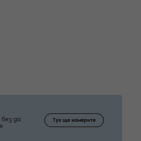
 без да
Тук ще намерите
е