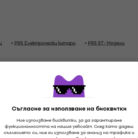
и
PRS Електрически китари
PRS ST- Модели
ции
Съгласие за използване на бисквитки
Ние използваме бисквитки, за да гарантираме
odel
функционалността на нашия уебсайт. След като дадеш
съгласието си, ние ги използваме за анализ на трафика и