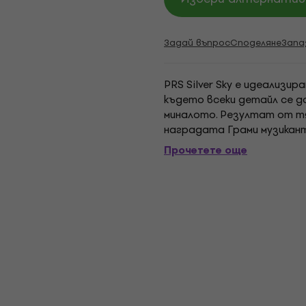
Задай въпрос
Споделяне
Запа
PRS Silver Sky е идеализи
където всеки детайл се д
миналото. Резултат от т
наградата Грами музикант 
основава на години на ра
Прочетете още
Смит от...