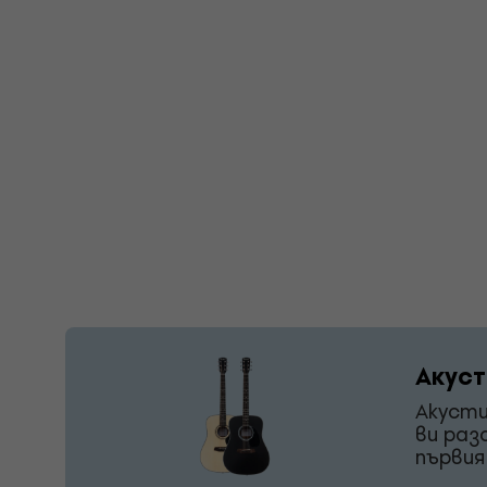
Акуст
Акусти
ви раз
първия