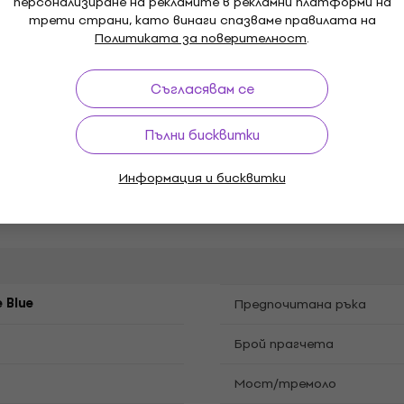
персонализиране на рекламите в рекламни платформи на
трети страни, като винаги спазваме правилата на
Политиката за поверителност
.
ize
Съгласявам се
me
Tone (2 x)
,
Пълни бисквитки
Копчета за управление
y
Тип тунер ключове
Информация и бисквитки
Kлюч за регулиране гриф
 Blue
Предпочитана ръка
Брой прагчета
Мост/тремоло