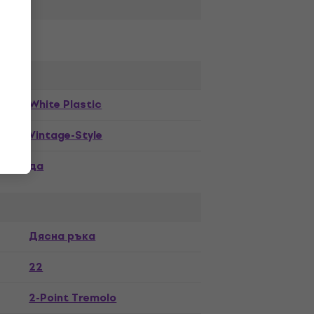
White Plastic
Vintage-Style
да
a
Дясна ръка
22
2-Point Tremolo