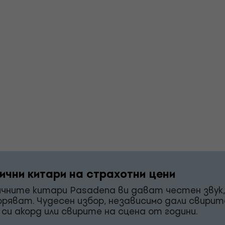
ични китари на страхотни цени
чните китари Pasadena ви дават честен звук,
оряват. Чудесен избор, независимо дали свирит
 си акорд или свирите на сцена от години.