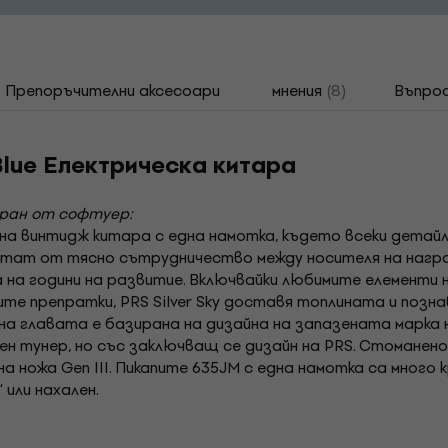
Препоръчителни аксесоари
мнения
(8)
Въпрос
 Blue Електрическа китара
иран от софтуер:
ия на винтидж китара с една намотка, където всеки детай
ултат от тясно сътрудничество между носителя на нагр
ава на години на развитие. Включвайки любимите елемент
нните препратки, PRS Silver Sky доставя топлината и по
на главата е базирана на дизайна на запазената марка н
н тунер, но със заключващ се дизайн на PRS. Стоманен
 ножа Gen III. Пикапите 635JM с една намотка са много кръ
 или нахален.