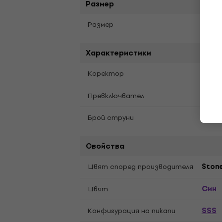
Размер
Full S
Pазмер
Характеристики
Volu
Kоректор
5 Wa
Превключвател
6
Брой струни
Свойства
Цвят според производителя
Stone
Син
Цвят
SSS
Конфигурация на пикапи