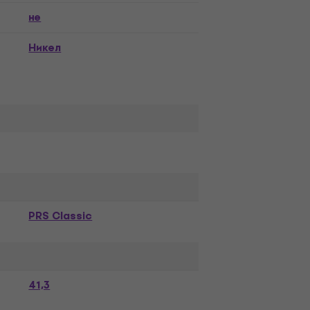
не
Никел
PRS Classic
41,3