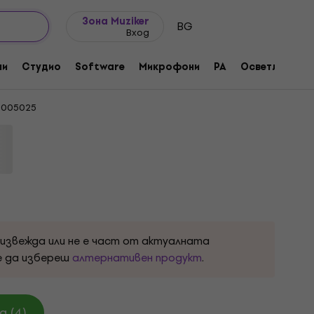
Идеи за подарък
FAQ
Muziker Блог
Зона Muziker
BG
Вход
tone Blue Електрическа китара
ни
Студио
Software
Микрофони
PA
Осветление
1005025
оизвежда или не е част от актуалната
е да избереш
алтернативен продукт
.
 (4)