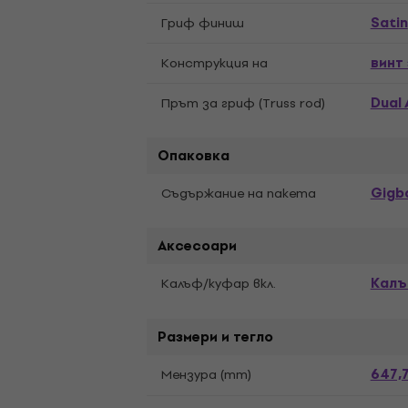
Satin
Гриф финиш
винт
Конструкция на
Dual 
Прът за гриф (Truss rod)
Опаковка
Gigb
Съдържание на пакета
Аксесоари
Калъ
Калъф/kуфар вкл.
Размери и тегло
647,
Мензура (mm)