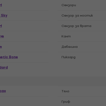
M
Сензори
r Sky
Cензор за мостик
M
Cензор за врата
ive
Кант
и
Дебелина
hetic Bone
Пикгард
dard
ран
Tяло
Гриф