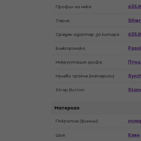
635J
Профил на нека
Silve
Cерия
635J
Cреден aдаптер за китара
Pass
Eлектроника
Птиц
Инкрустация грифа
Synt
Нулево прагче (материал)
Stan
Strap Button
Материал
поли
Покритие (финиш)
Kлен
Шия