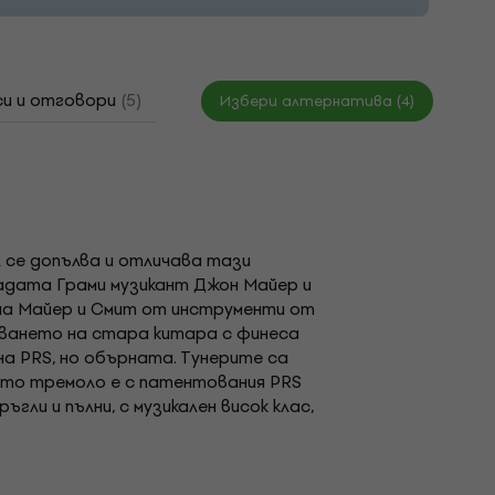
и и отговори
(5)
Документи
Как да си избер
Избери алтернатива (4)
л се допълва и отличава тази
адата Грами музикант Джон Майер и
и на Майер и Смит от инструменти от
знаването на стара китара с финеса
а PRS, но обърната. Тунерите са
ото тремоло е с патентования PRS
гли и пълни, с музикален висок клас,