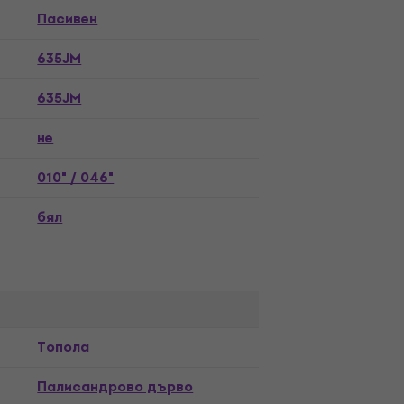
Пасивен
635JM
635JM
не
010" / 046"
бял
Топола
Палисандрово дърво