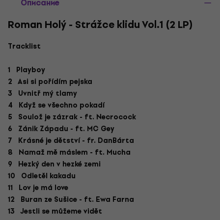
Описание
Roman Holý - Strážce klidu Vol.1 (2 LP)
Tracklist
1 Playboy
2 Asi si pořídím pejska
3 Uvnitř mý tlamy
4 Když se všechno pokadí
5 Soulož je zázrak - ft. Necrocock
6 Zánik Západu - ft. MC Gey
7 Krásné je dětství - fr. DanBárta
8 Namaž mě máslem - ft. Mucha
9 Hezký den v hezké zemi
10 Odletěl kakadu
11 Lov je má love
12 Buran ze Sušice - ft. Ewa Farna
13 Jestli se můžeme vidět