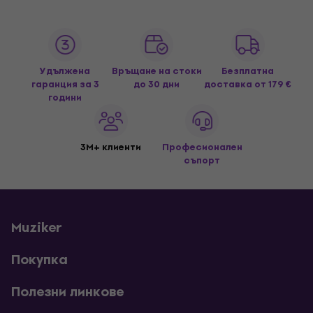
Удължена
Връщане на стоки
Безплатна
гаранция за 3
до 30 дни
доставка
от 179 €
години
3M+ клиенти
Професионален
съпорт
Muziker
Покупка
Полезни линкове