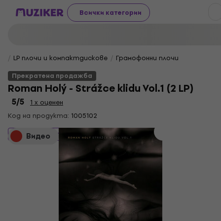
Всички категории
LP плочи и компактдискове
Грамофонни плочи
Прекратена продажба
Roman Holý - Strážce klidu Vol.1 (2 LP)
5
/5
1 x оценен
Код на продукта:
1005102
Прекратена продажба
Видео