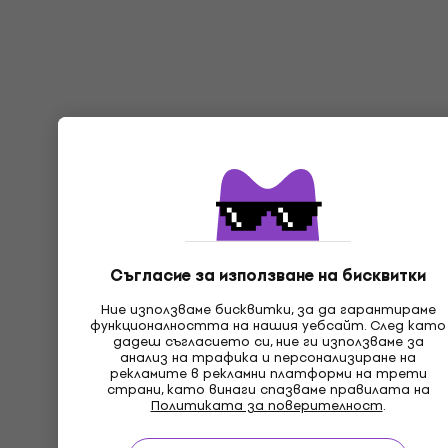
Съгласие за използване на бисквитки
Ние използваме бисквитки, за да гарантираме
функционалността на нашия уебсайт. След като
дадеш съгласието си, ние ги използваме за
анализ на трафика и персонализиране на
рекламите в рекламни платформи на трети
страни, като винаги спазваме правилата на
Политиката за поверителност
.