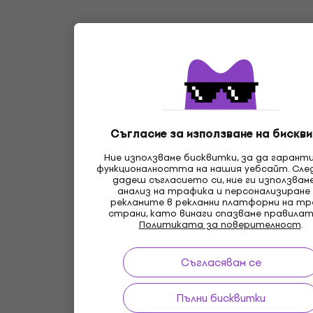
Съгласие за използване на бискви
Ние използваме бисквитки, за да гарант
функционалността на нашия уебсайт. Сле
дадеш съгласието си, ние ги използвам
анализ на трафика и персонализиране
рекламите в рекламни платформи на т
страни, като винаги спазваме правилат
Политиката за поверителност
.
Съгласявам се
Пълни бисквитки