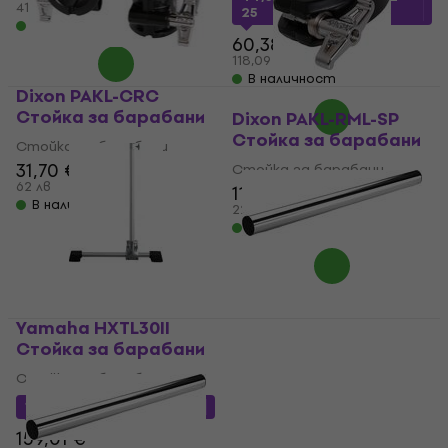
21,60 €
41,66 лв
25
В наличност
60,38 €
118,09 лв
В наличност
Dixon PAKL-CRC
Стойкa за барабани
Dixon PAKL-RML-SP
Стойкa за барабани
Стойкa за барабани
31,70 €
Стойкa за барабани
34,30 €
62 лв
11,30 €
12,20 €
В наличност
22,10 лв
В наличност
Yamaha HXTL30II
Dixon PSOB-68B
Стойкa за барабани
Стойкa за барабани
Стойкa за барабани
Стойкa за барабани
5
/5
147,54 €
с код
MUZMUZ-5
30,81 €
с код
MUZMUZ-10
159,01 €