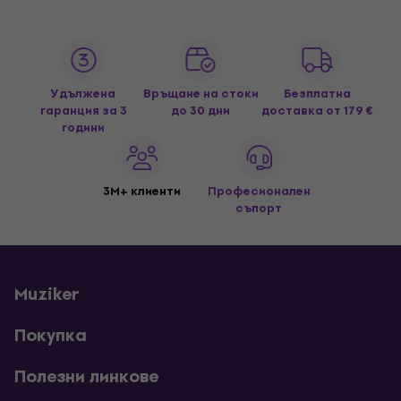
Удължена
Връщане на стоки
Безплатна
гаранция за 3
до 30 дни
доставка
от 179 €
години
3M+ клиенти
Професионален
съпорт
Muziker
Покупка
Полезни линкове