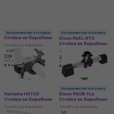
16,90 €
Стойкa за барабани
33,05 лв
9,29 €
10,10 €
В наличност
18,17 лв
В наличност
Yamaha HXREXII
За количество отстъпка
За количество отстъпка
Стойкa за барабани
Dixon PAKL-RTC
Стойкa за барабани
Стойкa за барабани
4,5
/5
Стойкa за барабани
329 €
22,20 €
643,47 лв
43,42 лв
В наличност
В наличност
За количество отстъпка
Yamaha HXTCII
Dixon PSOB-TLA
Стойкa за барабани
Стойкa за барабани
Стойкa за барабани
Стойкa за барабани
5
/5
5
/5