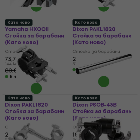
Като ново
Като ново
Yamaha HXOCII
Dixon PAKL1820
Стойкa за барабани
Стойкa за барабани
(Като ново)
(Като ново)
Стойкa за барабани
Стойкa за барабани
73,70 €
26,30 €
26,70 €
144,14 лв
51,44 лв
80,80 €
В наличност
- 9 %
В наличност
Като ново
Като ново
Dixon PAKL1820
Dixon PSOB-43B
Стойкa за барабани
Стойкa за барабани
(Като ново)
(Като ново)
Стойкa за барабани
Стойкa за барабани
26,30 €
18,90 €
26,70 €
51,44 лв
36,97 лв