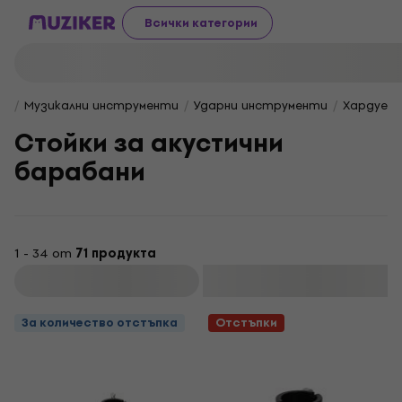
Всички категории
Музикални инструменти
Ударни инструменти
Хардуер 
Стойки за акустични
барабани
1 - 34 от
71 продукта
Филтриране
За количество отстъпка
Отстъпки