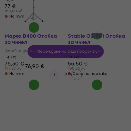
Стойка за чинел
77 €
4,8
/5
150,60 лв
62,30 €
На път
121,85 лв
На път
Mapex B400 Стойка
Stable CB-801 Стойка
за чинел
за чинел
Стойка за чинел
Стойка за чинел
Зареждане на още продукти
4,7
/5
4,7
/5
75,30 €
55,50 €
76,90 €
147,27 лв
108,55 лв
На път
Само по поръчка
1
2