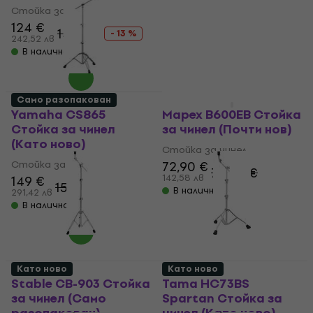
Стойка за чинел
92,80 €
181,50 лв
124 €
143 €
- 13 %
105,79 €
- 12 %
242,52 лв
В наличност
В наличност
Само разопакован
Като ново
Yamaha CS865
Mapex B600EB Стойка
Стойка за чинел
за чинел (Почти нов)
(Като ново)
Стойка за чинел
Стойка за чинел
72,90 €
75,50 €
142,58 лв
149 €
155 €
В наличност
291,42 лв
В наличност
Като ново
Като ново
Stable CB-903 Стойка
Tama HC73BS
за чинел (Само
Spartan Стойка за