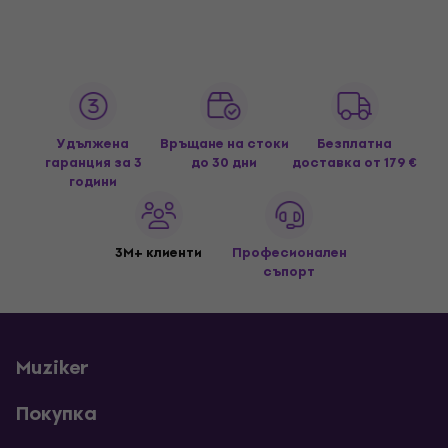
Удължена
Връщане на стоки
Безплатна
гаранция за 3
до 30 дни
доставка
от 179 €
години
3M+ клиенти
Професионален
съпорт
Muziker
Покупка