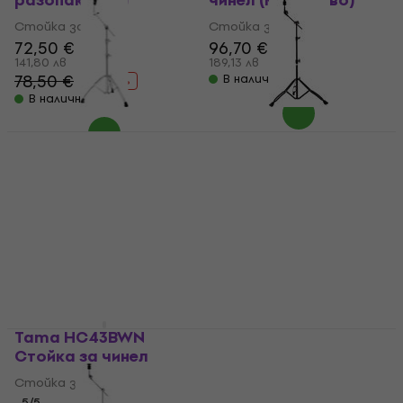
разопакован)
чинел (Като ново)
Стойка за чинел
Стойка за чинел
72,50 €
96,70 €
102 €
141,80 лв
189,13 лв
78,50 €
В наличност
- 8 %
В наличност
За количество отстъпка
Mapex BF1000 Стойка
Mapex B400EB Стойка
за чинел (Като ново)
за чинел (Като ново)
Стойка за чинел
Стойка за чинел
120 €
75,40 €
234,70 лв
147,47 лв
156,41 €
80,60 €
- 23 %
- 6 %
В наличност
В наличност
Tama HC43BWN
Стойка за чинел
Tamburo CBS200
Стойка за чинел
Стойка за чинел
5
/5