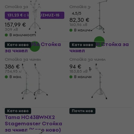
Стойка за чинел
Стойка за чинел
4,5
/5
131,23 €
с код
MUZMUZ-15
82,30 €
157,99 €
160,96 лв
309 лв
В наличност
В наличност
Mapex B995A Стойка
Dixon PSY9I Стойка за
Като ново
Като ново
за чинел
чинел
Стойка за чинел
Стойка за чинел
386 €
94 €
390 €
101 €
754,95 лв
183,85 лв
В наличност
В наличност
Като ново
Почти нов
Tama HC43BWNX2
Mapex B800 Стойка
Stagemaster Стойка
за чинел (Като ново)
за чинел (Като ново)
Стойка за чинел