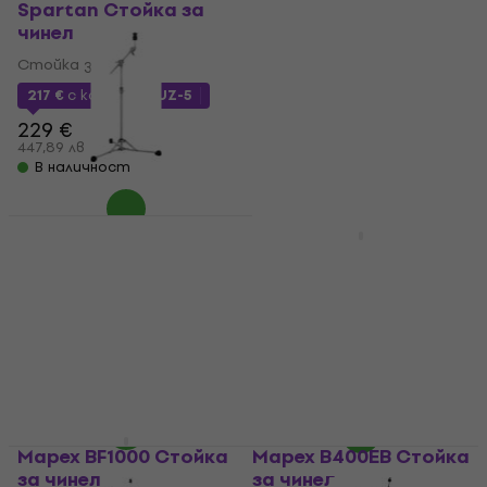
Spartan Стойка за
Стойка за чинел
чинел
Стойка за чинел
Стойка за чинел
5
/5
133 €
217 €
с код
MUZMUZ-5
260,13 лв
229 €
В наличност
447,89 лв
В наличност
Pearl BC-150S
Flatbase Стойка за
Tama HC73BS
чинел
Spartan Стойка за
чинел
Стойка за чинел
5
/5
Стойка за чинел
113 €
111 €
115 €
116 €
221,01 лв
217,10 лв
В наличност
В наличност
Mapex BF1000 Стойка
Mapex B400EB Стойка
за чинел
за чинел