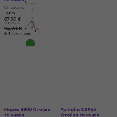
Стойка за чинел
Стойка за чинел
4,9
/5
110 €
4,8
/5
215,14 лв
87,90 €
В наличност
171,92 лв
94,20 €
- 7 %
В наличност
Mapex B600 Стойка
за чинел
Yamaha CS865
Стойка за чинел
Стойка за чинел
4,7
/5
Стойка за чинел
5
/5
82 €
с код
MUZMUZ-5
166 €
86,41 €
324,67 лв
169 лв
В наличност
В наличност
Mapex B800 Стойка
Yamaha CS965
за чинел
Стойка за чинел