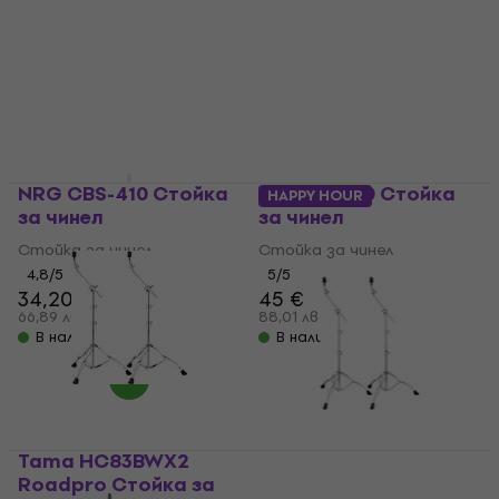
NRG CBS-410 Стойка
Mapex B250 Стойка
HAPPY HOUR
за чинел
за чинел
Стойка за чинел
Стойка за чинел
4,8
/5
5
/5
34,20 €
45 €
66,89 лв
88,01 лв
В наличност
В наличност
Tama HC83BWX2
Roadpro Стойка за
Tama HC43BWNX2