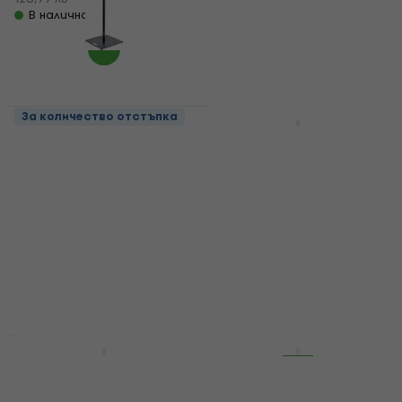
В наличност
За количество отстъпка
За количество отстъпка
Konig & Meyer 26732
Gator Frameworks
Телескопичен статив
GFW-SPK-SP
Телескопичен статив
Телескопичен статив
Телескопичен статив
5
/5
107 €
5
/5
209,27 лв
25,08 €
с код
MUZMUZ-
В наличност
20
32 €
62,59 лв
В наличност
За количество отстъпка
За количество отстъпка
Gravity SP 5211 ACB
Hercules SS410B
Телескопичен статив
Телескопичен статив