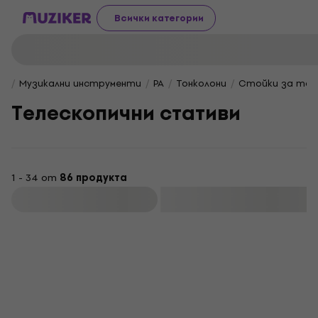
Всички категории
Музикални инструменти
PA
Тонколони
Стойки за тон
Телескопични стативи
1 - 34 от
86 продукта
Филтриране
За количество отстъпка