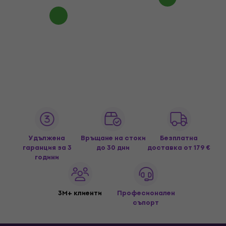
Удължена
Връщане на стоки
Безплатна
гаранция за 3
до 30 дни
доставка
от 179 €
години
3M+ клиенти
Професионален
съпорт