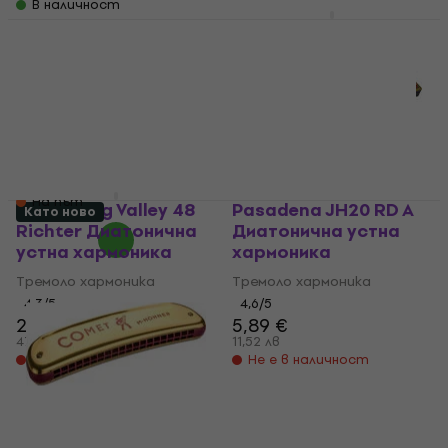
В наличност
В наличност
Pasadena JH24 BL E
Диатонична устна
Hohner Comet 40 C
хармоника
Диатонична устна
хармоника
Тремоло хармоника
Тремоло хармоника
5
/5
7,89 €
4,7
/5
15,43 лв
80 €
Не е в наличност
156,47 лв
На път
Hohner Big Valley 48
Pasadena JH20 RD A
Като ново
Richter Диатонична
Диатонична устна
устна хармоника
хармоника
Тремоло хармоника
Тремоло хармоника
4,3
/5
4,6
/5
24,10 €
5,89 €
47,14 лв
11,52 лв
Не е в наличност
Не е в наличност