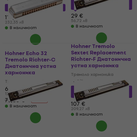
20,39 €
с код
MUZMUZ-
25
76,53 €
с код
MUZMUZ-35
29 €
118,80 €
56,72 лв
232,35 лв
В наличност
В наличност
Hohner Tremolo
Sextet Replacement
Hohner Echo 32
Richter-F Диатонична
Tremolo Richter-C
устна хармоника
Диатонична устна
хармоника
Тремоло хармоника
Тремоло хармоника
4,5
/5
65,60 €
72,04 €
с код
MUZMUZ-
128,30 лв
30
76,80 €
- 15 %
107 €
В наличност
209,27 лв
В наличност