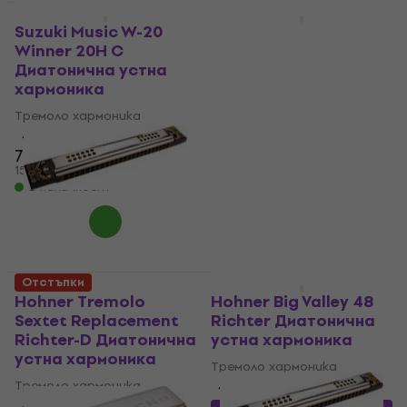
За количество отстъпка
За количество отстъпка
Suzuki Music W-20
SX SHMT024 C
Winner 20H C
Диатонична устна
Диатонична устна
хармоника
хармоника
Тремоло хармоника
Тремоло хармоника
2
/5
4,4
/5
13,73 €
с код
MUZMUZ-5
7,69 €
15,12 €
15,04 лв
29,57 лв
В наличност
В наличност
Отстъпки
Hohner Tremolo
Hohner Big Valley 48
Sextet Replacement
Richter Диатонична
Richter-D Диатонична
устна хармоника
устна хармоника
Тремоло хармоника
Тремоло хармоника
4,3
/5
4,5
/5