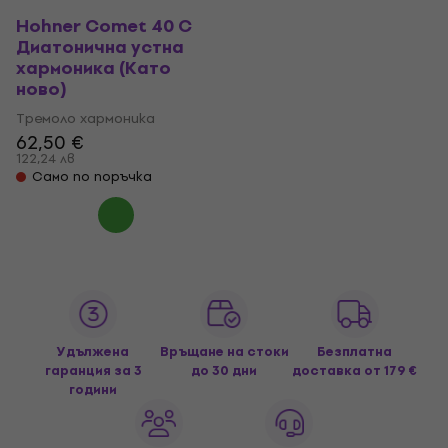
Hohner Comet 40 C
Диатонична устна
хармоника (Като
ново)
Тремоло хармоника
62,50 €
122,24 лв
Само по поръчка
Удължена
Връщане на стоки
Безплатна
гаранция за 3
до 30 дни
доставка
от 179 €
години