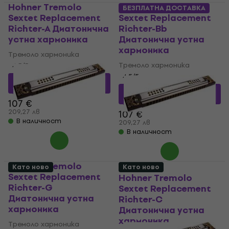
Hohner Tremolo
Hohner Tremolo
БЕЗПЛАТНА ДОСТАВКА
Sextet Replacement
Sextet Replacement
Richter-A Диатонична
Richter-Bb
устна хармоника
Диатонична устна
хармоника
Тремоло хармоника
Тремоло хармоника
4,5
/5
4,5
/5
74,80 €
с код
MUZMUZ-
30
72,04 €
с код
MUZMUZ-
30
107 €
209,27 лв
107 €
В наличност
209,27 лв
В наличност
Hohner Tremolo
Като ново
Като ново
Sextet Replacement
Hohner Tremolo
Richter-G
Sextet Replacement
Диатонична устна
Richter-C
хармоника
Диатонична устна
хармоника
Тремоло хармоника