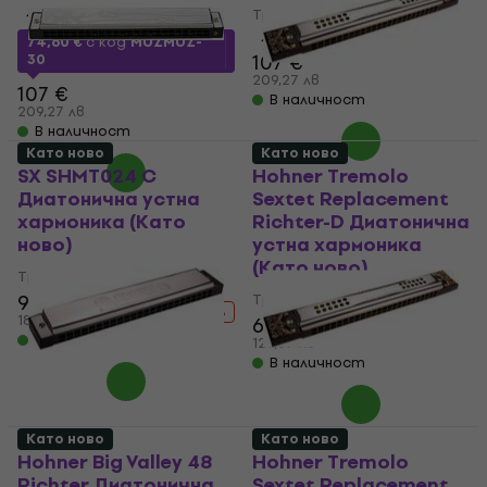
4,5
/5
Тремоло хармоника
4,5
/5
74,60 €
с код
MUZMUZ-
107 €
30
209,27 лв
107 €
В наличност
209,27 лв
В наличност
Като ново
Като ново
SX SHMT024 C
Hohner Tremolo
Диатонична устна
Sextet Replacement
хармоника (Като
Richter-D Диатонична
ново)
устна хармоника
(Като ново)
Тремоло хармоника
9,49 €
Тремоло хармоника
14,97 €
- 37 %
18,56 лв
66,30 €
В наличност
129,67 лв
В наличност
Като ново
Като ново
Hohner Big Valley 48
Hohner Tremolo
Richter Диатонична
Sextet Replacement