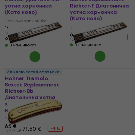
устна хармоника
Richter-F Диатонична
(Като ново)
устна хармоника
(Като ново)
Тремоло хармоника
19,50 €
Тремоло хармоника
38,14 лв
65 €
71,50 €
- 9 %
22,40 €
- 13 %
127,13 лв
В наличност
В наличност
За количество отстъпка
Hohner Tremolo
Hohner Tremolo
Sextet Replacement
Sextet Replacement
Richter-Bb
Richter-G
Диатонична устна
Диатонична устна
хармоника (Като
хармоника (Като
ново)
ново)
Тремоло хармоника
Тремоло хармоника
65 €
60 €
71,50 €
73,70 €
- 9 %
- 19 %
127,13 лв
117,35 лв