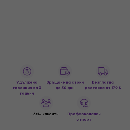
Удължена
Връщане на стоки
Безплатна
гаранция за 3
до 30 дни
доставка
от 179 €
години
3M+ клиенти
Професионален
съпорт