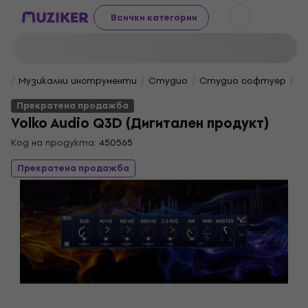
Всички категории
Музикални инструменти
Студио
Студио софтуер
Еф
Прекратена продажба
Volko Audio Q3D (Дигитален продукт)
Код на продукта:
450565
Прекратена продажба