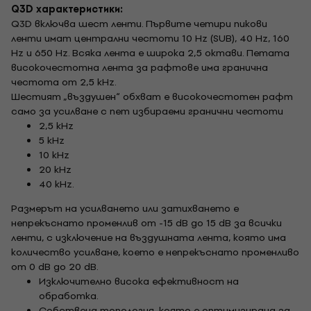
Q3D характеристики:
Q3D включва шест ленти. Първите четири пикови
ленти имат централни честоти 10 Hz (SUB), 40 Hz, 160
Hz и 650 Hz. Всяка лента е широка 2,5 октави. Петата
високочестотна лента за рафтове има гранична
честота от 2,5 kHz.
Шестият „въздушен“ обхват е високочестотен рафт
само за усилване с пет избираеми гранични честоти
2,5 kHz
5 kHz
10 kHz
20 kHz
40 kHz.
Размерът на усилването или затихването е
непрекъснато променлив от -15 dB до 15 dB за всички
ленти, с изключение на въздушната лента, която има
количество усилване, което е непрекъснато променливо
от 0 dB до 20 dB.
Изключително висока ефективност на
обработка.
Собствена топология, която е оптимизирана за