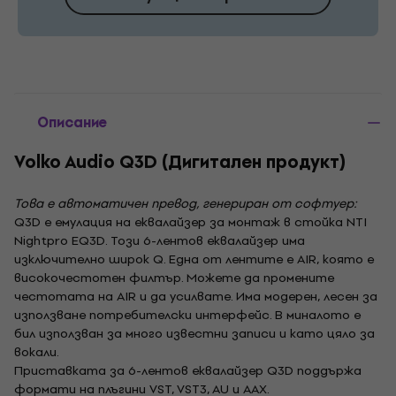
Описание
Volko Audio Q3D (Дигитален продукт)
Това е автоматичен превод, генериран от софтуер:
Q3D е емулация на еквалайзер за монтаж в стойка NTI
Nightpro EQ3D. Този 6-лентов еквалайзер има
изключително широк Q. Една от лентите е AIR, която е
високочестотен филтър. Можете да промените
честотата на AIR и да усилвате. Има модерен, лесен за
използване потребителски интерфейс. В миналото е
бил използван за много известни записи и като цяло за
вокали.
Приставката за 6-лентов еквалайзер Q3D поддържа
формати на плъгини VST, VST3, AU и AAX.