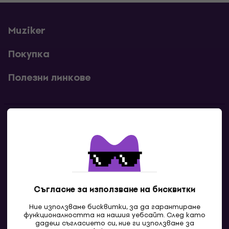
Muziker
Покупка
Полезни линкове
Контакти
Свържи се с нас
Съгласие за използване на бисквитки
Ние използваме бисквитки, за да гарантираме
функционалността на нашия уебсайт. След като
дадеш съгласието си, ние ги използваме за