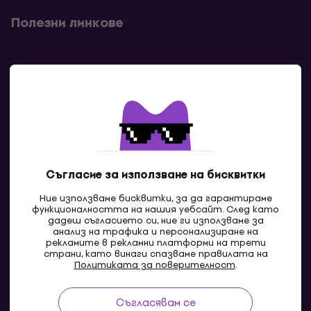
Полезни линкове
Контакти
Свържи се с нас
Съгласие за използване на бисквитки
Ние използваме бисквитки, за да гарантираме
функционалността на нашия уебсайт. След като
дадеш съгласието си, ние ги използваме за
анализ на трафика и персонализиране на
рекламите в рекламни платформи на трети
страни, като винаги спазваме правилата на
BG
Политиката за поверителност
.
Съгласявам се