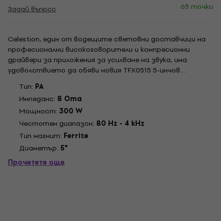
65 точки
Задай въпрос
Celestion, един от водещите световни доставчици на
професионални високоговорители и компресионни
драйвери за приложения за усилване на звука, има
удоволствието да обяви новия TFX0515 5-инчов
коаксиален драйвер с феритни магнити. С твърдо шаси
Tип:
PA
от пресована стомана, полиимидна звукова намотка с
Импеданс:
8 Oma
диаметър 1,5 инча, TFX0515 осигурява много
Мощност:
300 W
рентабилно...
Честотен диапазон:
80 Hz - 4 kHz
Тип магнит:
Ferrite
Диаметър:
5"
Прочетете още