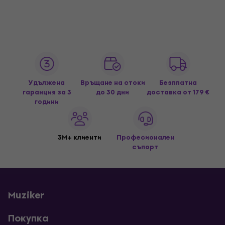
Удължена
Връщане на стоки
Безплатна
гаранция за 3
до 30 дни
доставка
от 179 €
години
3M+ клиенти
Професионален
съпорт
Muziker
Покупка