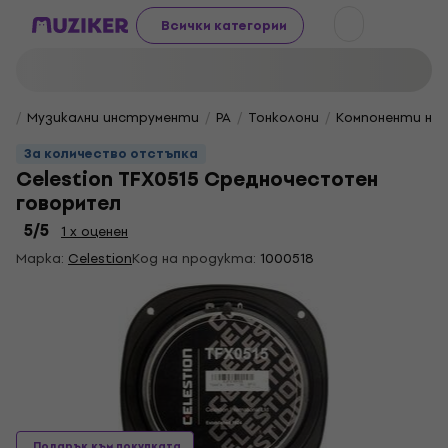
Всички категории
Музикални инструменти
PA
Тонколони
Компоненти на
За количество отстъпка
Celestion TFX0515 Средночестотен
говорител
5
/5
1 x оценен
Марка:
Celestion
Код на продукта:
1000518
Подарък към покупката