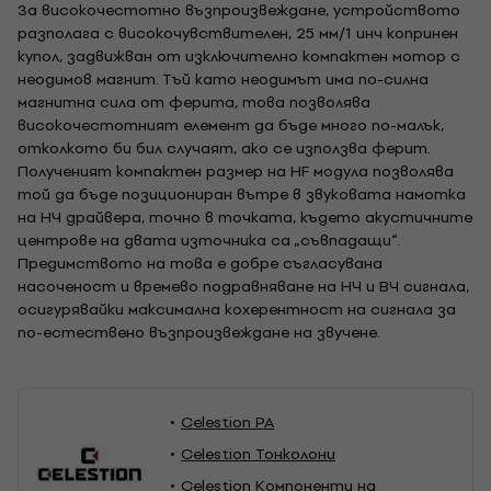
За високочестотно възпроизвеждане, устройството
разполага с високочувствителен, 25 мм/1 инч копринен
купол, задвижван от изключително компактен мотор с
неодимов магнит. Тъй като неодимът има по-силна
магнитна сила от ферита, това позволява
високочестотният елемент да бъде много по-малък,
отколкото би бил случаят, ако се използва ферит.
Полученият компактен размер на HF модула позволява
той да бъде позициониран вътре в звуковата намотка
на НЧ драйвера, точно в точката, където акустичните
центрове на двата източника са „съвпадащи“.
Предимството на това е добре съгласувана
насоченост и времево подравняване на НЧ и ВЧ сигнала,
осигурявайки максимална кохерентност на сигнала за
по-естествено възпроизвеждане на звучене.
Celestion PA
Celestion Тонколони
Celestion Компоненти на