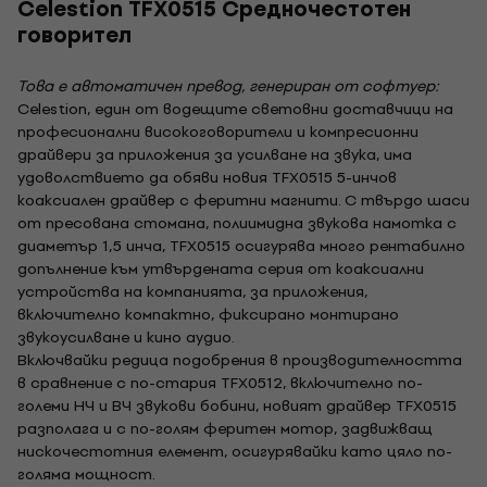
Celestion TFX0515 Средночестотен
говорител
Това е автоматичен превод, генериран от софтуер:
Celestion, един от водещите световни доставчици на
професионални високоговорители и компресионни
драйвери за приложения за усилване на звука, има
удоволствието да обяви новия TFX0515 5-инчов
коаксиален драйвер с феритни магнити. С твърдо шаси
от пресована стомана, полиимидна звукова намотка с
диаметър 1,5 инча, TFX0515 осигурява много рентабилно
допълнение към утвърдената серия от коаксиални
устройства на компанията, за приложения,
включително компактно, фиксирано монтирано
звукоусилване и кино аудио.
Включвайки редица подобрения в производителността
в сравнение с по-стария TFX0512, включително по-
големи НЧ и ВЧ звукови бобини, новият драйвер TFX0515
разполага и с по-голям феритен мотор, задвижващ
нискочестотния елемент, осигурявайки като цяло по-
голяма мощност.