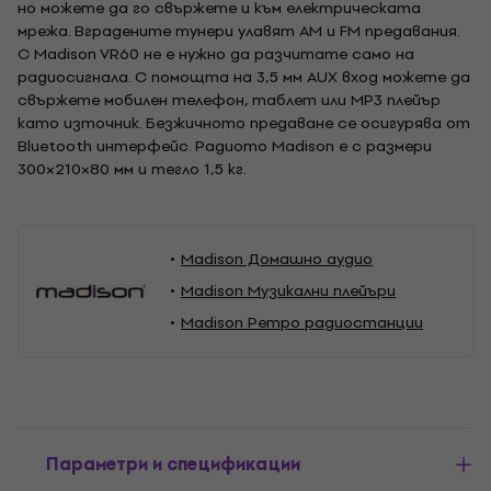
но можете да го свържете и към електрическата
мрежа. Вградените тунери улавят AM и FM предавания.
С Madison VR60 не е нужно да разчитате само на
радиосигнала. С помощта на 3,5 мм AUX вход можете да
свържете мобилен телефон, таблет или MP3 плейър
като източник. Безжичното предаване се осигурява от
Bluetooth интерфейс. Радиото Madison е с размери
300×210×80 мм и тегло 1,5 кг.
Madison Домашно аудио
Madison Музикални плейъри
Madison Ретро радиостанции
Параметри и спецификации