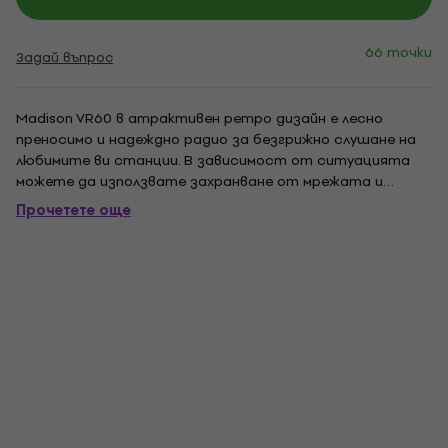
66 точки
Задай въпрос
Madison VR60 в атрактивен ретро дизайн е лесно
преносимо и надеждно радио за безгрижно слушане на
любимите ви станции. В зависимост от ситуацията
можете да използвате захранване от мрежата и
батерията, така че можете да го вземете навсякъде,
Прочетете още
но можете да го свържете и към електрическата
мрежа. Вградените тунери улавят AM и FM предавания.
С...