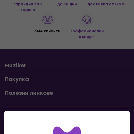
гаранция за 3
до 30 дни
доставка
от 179 €
години
3M+ клиенти
Професионален
съпорт
Muziker
Покупка
Полезни линкове
Контакти