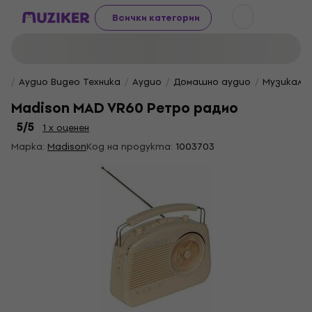
Всички категории
Аудио Видео Техника
Аудио
Домашно аудио
Музикални
Madison MAD VR60 Ретро радио
5
/5
1 x оценен
Марка:
Madison
Код на продукта:
1003703